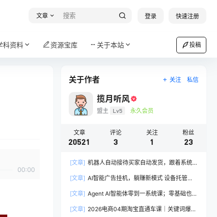
文章
登录
快速注册
学科资料
资源宝库
关于本站
投稿
关于作者
关注
私信
揽月听风
盟主
Lv5
永久会员
文章
评论
关注
粉丝
20521
3
1
23
[文章]
机器人自动接待买家自动发货，跟着系统
00:00
学拼多多虚拟月入1-5万
[文章]
AI智能广告挂机，躺赚新模式 设备托管运
行，解放双手持续变现
[文章]
Agent AI智能体零到一系统课；零基础也能
学会自动化实战，从核心概念到Coze工作流搭建
[文章]
2026电商04期淘宝直通车课｜关键词爆打
完整覆盖