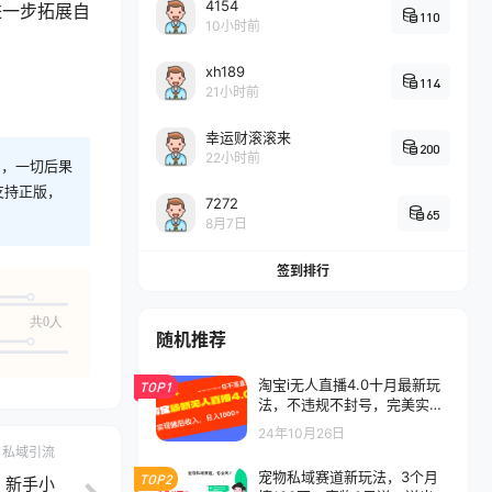
4154
进一步拓展自
110
10小时前
xh189
114
21小时前
幸运财滚滚来
200
22小时前
则，一切后果
支持正版，
7272
65
8月7日
签到排行
共0人
随机推荐
淘宝i无人直播4.0十月最新玩
TOP1
法，不违规不封号，完美实现
睡后收入，日躺…
24年10月26日
私域引流
宠物私域赛道新玩法，3个月
TOP2
，新手小