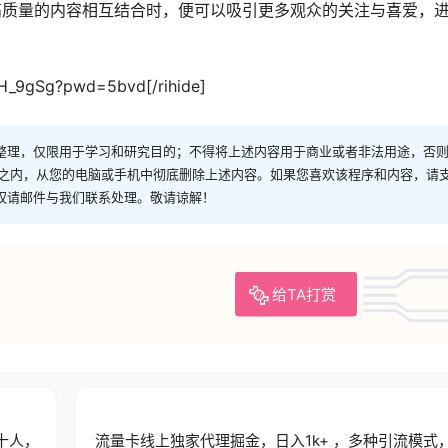
高质量的内容相互结合时，便可以吸引更多观众的关注与喜爱，
tH_9gSg?pwd=5bvd[/rihide]
整理，仅限用于学习和研究目的；不得将上述内容用于商业或者非法用途，否
时之内，从您的电脑或手机中彻底删除上述内容。如果您喜欢该程序和内容，请
权请邮件与我们联系处理。敬请谅解！
给TA打赏
十人，
流量卡线上独家代理掘金，日入1k+ ，多种引流模式