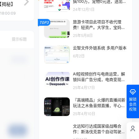
搞100万，宠物0元送，送出一
【揭秘】
只利润1000-2000
24年12月1日
18:00:09
旅游卡项目此项目不收代理
TOP3
费！轻资产。大学生，宝妈，
上班族都可以做！
25年5月8日
提示标题
云智文件外链系统 多用户版本
6月2日
确认修改
AI短视频创作与电商运营，解
锁抖音广告分成，电商变现等
运营秘籍
25年4月17日
解锁
『高端精品』火爆的直播间新
会员
玩法之木鱼音频直播，平心静
权限
气释放压力必备『永久脚本
25年4月10日
+一机一码』
文远知行达成国家级战略合
提交
作：斯洛伐克首个自动驾驶项
目