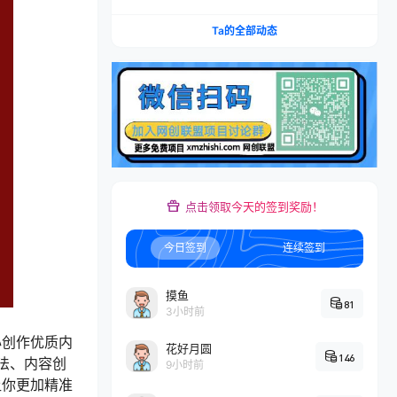
矩阵，多计划低出价，新品爆款差异化投放实操教
学
Ta的全部动态
点击领取今天的签到奖励！
今日签到
连续签到
摸鱼
81
3小时前
心创作优质内
花好月圆
146
法、内容创
9小时前
让你更加精准