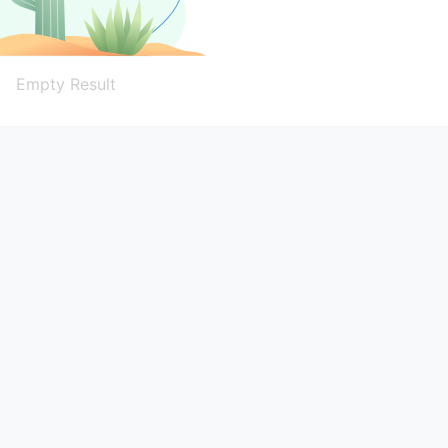
Empty Result