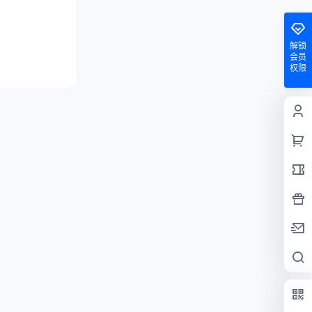
解锁
会员
权限