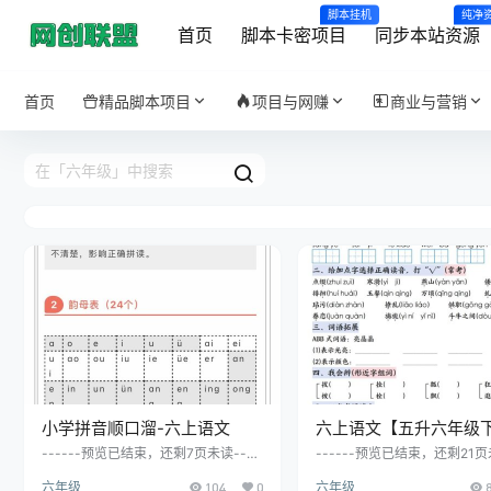
脚本挂机
纯净
首页
脚本卡密项目
同步本站资源
首页
精品脚本项目
项目与网赚
商业与营销
小学拼音顺口溜-六上语文
六上语文【五升六年级
文暑假作业每日一练含
------预览已结束，还剩7页未读----
------预览已结束，还剩21页
--开通会员后可免费下载高清完整文
---开通会员后可免费下载高
六年级
104
0
六年级
档
档