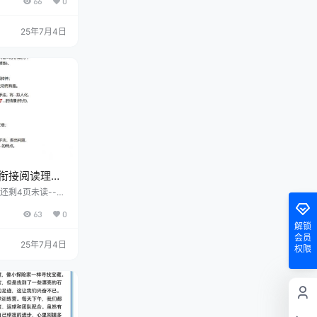
66
0
25年7月4日
衔接阅读理解
初语文
，还剩4页未读----
费下载高清完整文
63
0
解锁
会员
25年7月4日
权限