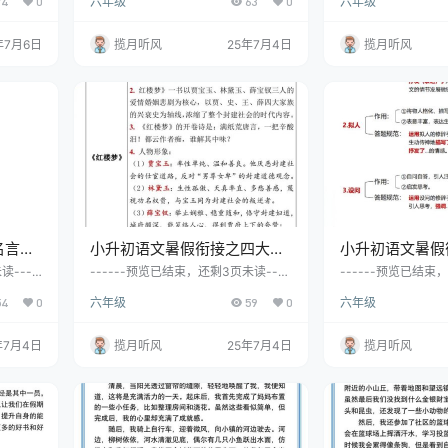
74
0
六年级
63
0
六年级
档
档
年7月6日
揽月听风
25年7月4日
揽月听风
名言警
小升初语文暑假衔接之四大名
小升初语文暑假
著要点-小升初语文
答题模板-小升
读----
------预览已结束，还剩3页未读----
------预览已结束
完整文
--开通会员后可免费下载高清完整文
--开通会员后可免
54
0
六年级
59
0
六年级
档
档
年7月4日
揽月听风
25年7月4日
揽月听风