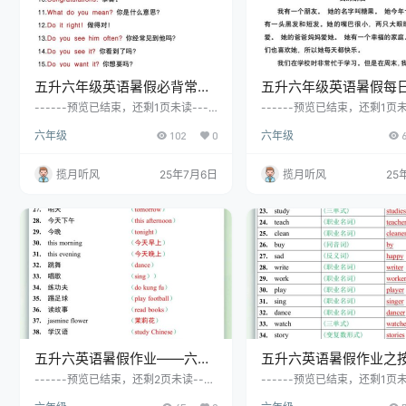
五升六年级英语暑假必背常用
五升六年级英语暑假每
口语-六上英语
必备话题作文-六上英语
------预览已结束，还剩1页未读----
------预览已结束，还剩1页未
--开通会员后可免费下载高清完整文
--开通会员后可免费下载高清
六年级
102
0
六年级
档
档
揽月听风
25年7月6日
揽月听风
25
五升六英语暑假作业——六年
五升六英语暑假作业之
级上册英语互译练习题84道-
写出下列各单词或词组-
------预览已结束，还剩2页未读----
------预览已结束，还剩1页未
--开通会员后可免费下载高清完整文
--开通会员后可免费下载高清
六上英语
语