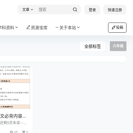
文章
登录
快速注册
学科资料
资源宝库
关于本站
投稿
全部标签
六年级
课文必背内容背
，还剩5页未读----
费下载高清完整文
65
0