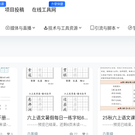
资源
方便快捷
项目投稿
在线工具网
媒体与直播
技术与工具资源
引流与脚本
下册语
六上语文暑假每日一练字帖6
25秋六上语文
答案】
字
诵闯关表7页
未读---
------预览已结束，还剩6页未读----
------预览已结束
清完整文
--开通会员后可免费下载高清完整文
--开通会员后可免
83
0
六年级
77
0
六年级
档
档