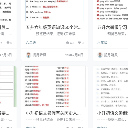
日晨读
五升六年级英语知识50个常用
五升六暑假学习
口语，暑假背诵-六上英语
语-六上英语
读----
------预览已结束，还剩1页未读----
------预览已结束，
完整文
--开通会员后可免费下载高清完整文
--开通会员后可免
67
0
六年级
60
0
六年级
档
档
年7月6日
揽月听风
25年7月6日
揽月听风
按要求
小升初语文暑假有关历史人物
小升初语文暑假
六上英
的成语积累汇总-小升初语文
论语汇总-小升
读----
------预览已结束，还剩1页未读----
------预览已结束，
完整文
--开通会员后可免费下载高清完整文
--开通会员后可免