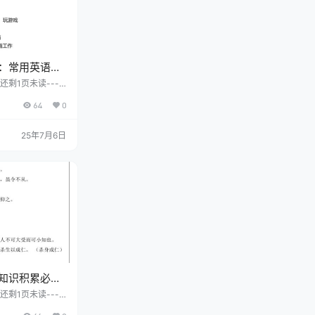
：常用英语短
还剩1页未读----
费下载高清完整文
64
0
25年7月6日
知识积累必背
初语文
还剩1页未读----
费下载高清完整文