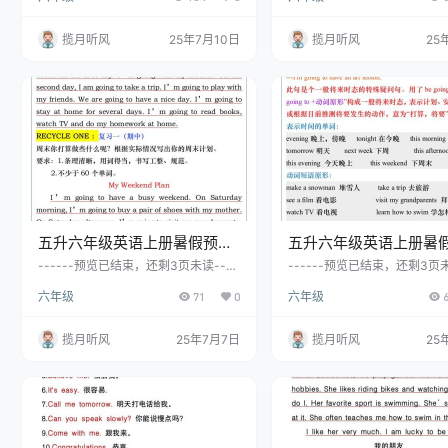
揽月听风
25年7月10日
揽月听风
25
五升六年级英语上册暑假预习·
五升六年级英语上册暑
必写作文汇总-六上英语
习：重点句型汇总-六上
------预览已结束，还剩3页未读----
------预览已结束，还剩3页未
--开通会员后可免费下载高清完整文
--开通会员后可免费下载高清
六年级
71
0
六年级
档
档
揽月听风
25年7月7日
揽月听风
25