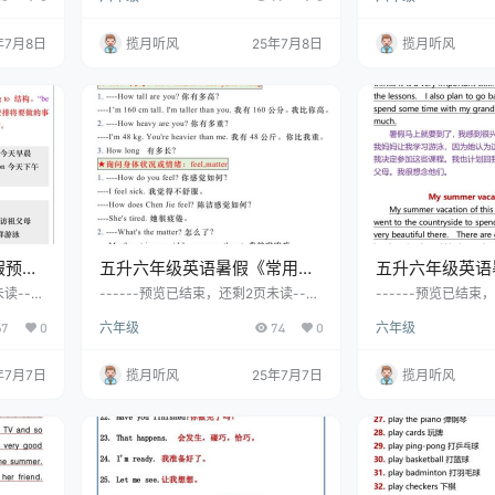
年7月8日
揽月听风
25年7月8日
揽月听风
假预
五升六年级英语暑假《常用口
五升六年级英语
英语
语》归纳-六上英语
六上英语
读----
------预览已结束，还剩2页未读----
------预览已结束，
完整文
--开通会员后可免费下载高清完整文
--开通会员后可免
67
0
六年级
74
0
六年级
档
档
年7月7日
揽月听风
25年7月7日
揽月听风