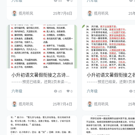
六年级
65
0
六年级
档
档
揽月听风
25年7月6日
揽月听风
25
小升初语文暑假衔接之古诗词
小升初语文暑假衔接之
及经典句子-小升初语文
句50句-小升初语文
------预览已结束，还剩2页未读----
------预览已结束，还剩1页未
--开通会员后可免费下载高清完整文
--开通会员后可免费下载高清
六年级
65
0
六年级
档
档
揽月听风
25年7月4日
揽月听风
25