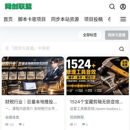
首页
脚本卡密项目
同步本站资源
项目投稿
在线工具
全部标签
媒体与直播
财税行业｜巨量本地推投放
1524个宝藏剪辑无损音效！
实战课：拆解灵活投+持续投
日常常见工具音效包，含扳
一、课程内容简介 本财税行业专属
这套工具箱音效( boom toolbox )包
模式，解决冷启动难题，手
巨量本地推精细化投放实战课，针
手、剪刀、锯, 泵, 斧头，锤
含254个WAV文件共1524个音效，
自媒体类
视频教程
对代账、工商注册、税务筹划机构
包含日常常见工具的音效，比如扳
把手教你搭建高投产广告计
子工具等，中文分类
投放痛点打造，区别于通用本地生
手、剪刀、锯, 泵, 斧头，锤子，以
102
0
91
0
划
活投放模板，贴合财税To B同城获
及手动动作，如砍木和砸石等。 音