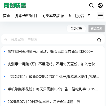
首页
脚本卡密项目
同步本站资源
项目投稿
在线工具
全部标签
资源宝库
盘搜鸭网页地址搭建同款，躺着搞网盘拉新每周2000+
实测半个月赚3万！不用建站，不用每天更新，加入合伙
人，拥有同款资源网站！
『高端精品』最新QQ查验绑定手机号,查验地区助手,批量
查验批量到出数据『月卡软件+使用教程』
手机躺赚零花钱！每天只需刷10个广告，轻松到手10-15
元！收益每日结算秒到账，单号月入稳稳300+！人人可
做，马上开赚！
2025年07月20日新闻早讯，每天60s读懂世界