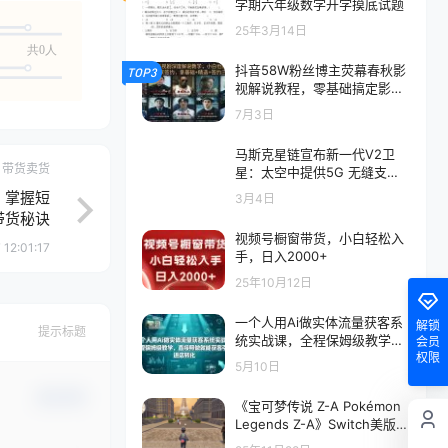
学期六年级数学开学摸底试题
25年3月14日
共0人
抖音58W粉丝博主荧幕春秋影
TOP3
视解说教程，零基础搞定影视
解说完整成片
7月3日
马斯克星链宣布新一代V2卫
带货卖货
星：太空中提供5G 无缝支持
流媒体播放
，掌握短
3月4日
带货秘诀
视频号橱窗带货，小白轻松入
 12:01:17
手，日入2000+
25年10月12日
一个人用Ai做实体流量获客系
解锁
提示标题
统实战课，全程保姆级教学，
会员
权限
直接照做就能获客引流、进店
5月10日
转化
确认修改
《宝可梦传说 Z-A Pokémon
Legends Z-A》Switch美版中
文NSZ下载 – 含1.0.3补丁+1D