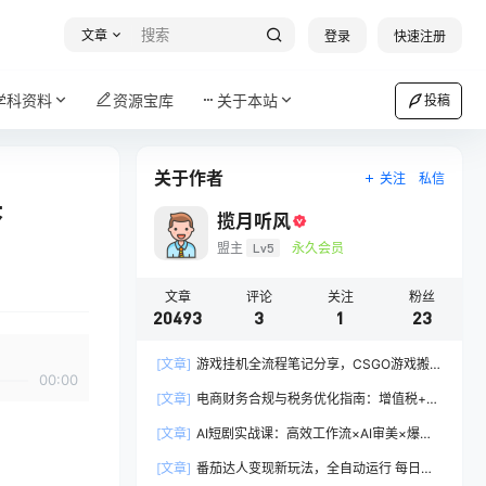
文章
登录
快速注册
学科资料
资源宝库
关于本站
投稿
关于作者
关注
私信
诀
揽月听风
盟主
Lv5
永久会员
文章
评论
关注
粉丝
20493
3
1
23
[文章]
游戏挂机全流程笔记分享，CSGO游戏搬
00:00
砖，小白看了当天学会见收益
[文章]
电商财务合规与税务优化指南：增值税+企
税+个税全覆盖，财务制度搭建落地纳税筹划方案
[文章]
AI短剧实战课：高效工作流×AI审美×爆款
拆解×文案角色场景分镜×LibTV进阶×站位控制×
[文章]
番茄达人变现新玩法，全自动运行 每日
从脚本到成片交付全流程