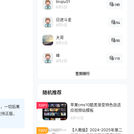
linqiu01
185
8月5日
日进斗金
54
8月5日
大哥
50
8月3日
峰
115
8月2日
签到排行
随机推荐
苹果cms10酷黑渐变特色自适
TOP1
则，一切后果
应视频站模板
支持正版，
6月10日
【人教版】2024-2025年第二
TOP2