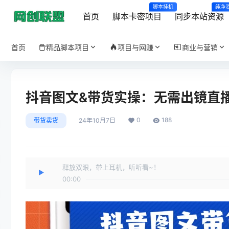
脚本挂机
纯净
首页
脚本卡密项目
同步本站资源
首页
精品脚本项目
项目与网赚
商业与营销
抖音图文&带货实操：无需出镜直
0
188
带货卖货
24年10月7日
释放双眼，带上耳机，听听看~！
00:00