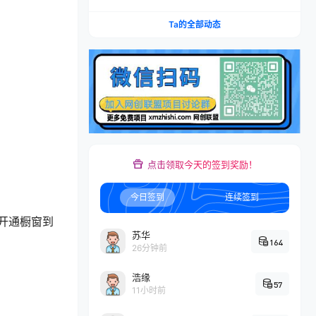
300+
Ta的全部动态
点击领取今天的签到奖励！
今日签到
连续签到
开通橱窗到
苏华
164
26分钟前
浩缘
57
11小时前