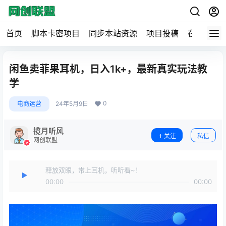
首页
脚本卡密项目
同步本站资源
项目投稿
在线工具
闲鱼卖菲果耳机，日入1k+，最新真实玩法教
学
0
电商运营
24年5月9日
揽月听风
关注
私信
网创联盟
释放双眼，带上耳机，听听看~！
00:00
00:00