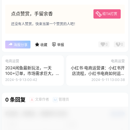
点点赞赏，手留余香
给TA打赏
还没有人赞赏，快来当第一个赞赏的人吧！
0
0
海报分享
收藏
举报
电商运营
电商运营
2024闲鱼最新玩法，一天
小红书·电商运营课：小红书开
100+订单，市场需求巨大，日
店流程，小红书电商如何运营
入1400+
(18节视频课
2024-5-9 13:00:42
2024-5-11 13:00:38
0 条回复
文章作者
管理员
A
M
欢迎您，新朋友，感谢参与互动！
确认修改