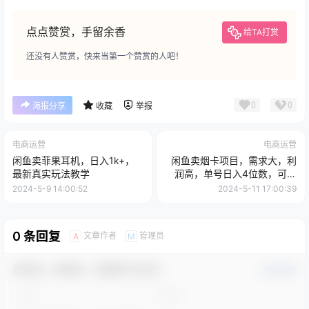
点点赞赏，手留余香
给TA打赏
还没有人赞赏，快来当第一个赞赏的人吧！
0
0
海报分享
收藏
举报
电商运营
电商运营
闲鱼卖菲果耳机，日入1k+，
闲鱼卖烟卡项目，需求大，利
最新真实玩法教学
润高，单号日入4位数，可批
量！
2024-5-9 14:00:52
2024-5-11 17:00:39
0 条回复
文章作者
管理员
A
M
欢迎您，新朋友，感谢参与互动！
确认修改