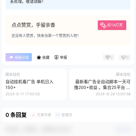
系处理。敬请谅解！
点点赞赏，手留余香
给TA打赏
还没有人赞赏，快来当第一个赞赏的人吧！
0
0
海报分享
收藏
举报
脚本挂机
脚本挂机
自动挂机看广告 单机日入
最新看广告全自动脚本一天可
150+
撸200+收益 。集合25平台 ，
无任何费用
2024-6-11 17:00:55
2024-6-28 15:00:58
0 条回复
文章作者
管理员
A
M
欢迎您，新朋友，感谢参与互动！
确认修改