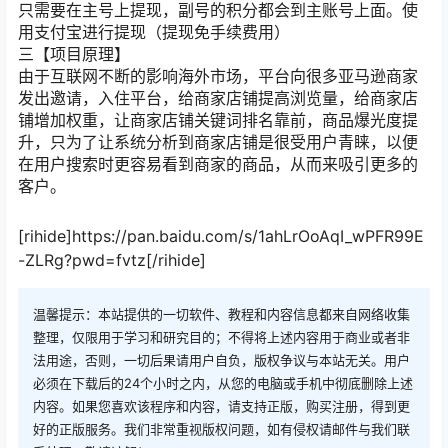
只需要在主号上提现，副号的积分都会到主账号上面。使
用支付宝进行提现（提现免手续费用）
三【项目原理】
由于互联网不断的影响海外市场，平台向很多亚马逊商家
发出邀请，入住平台，给商家店铺提高浏览量，给商家店
铺增加权重，让商家店铺关键词排名靠前，商品爆光度提
升，只为了让系统分析到商家店铺是很受用户青睐，以便
在用户搜索时更容易看到商家的商品，从而来吸引更多的
客户。
[rihide]https://pan.baidu.com/s/1ahLrOoAqI_wPFR99E
-ZLRg?pwd=fvtz[/rihide]
温馨提示：本站提供的一切软件、教程和内容信息都来自网络收集
整理，仅限用于学习和研究目的；不得将上述内容用于商业或者非
法用途，否则，一切后果请用户自负，版权争议与本站无关。用户
必须在下载后的24个小时之内，从您的电脑或手机中彻底删除上述
内容。如果您喜欢该程序和内容，请支持正版，购买注册，得到更
好的正版服务。我们非常重视版权问题，如有侵权请邮件与我们联