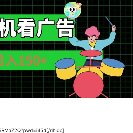
Y5RMaZ2Q?pwd=i45d[/rihide]