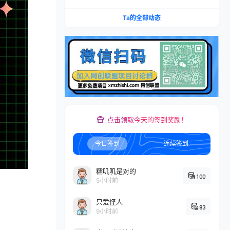
账×IAP付费变现×账号搭建×平台规则×双轨爆发×
回款全流程
Ta的全部动态
点击领取今天的签到奖励！
今日签到
连续签到
糯叽叽是对的
100
5小时前
只爱怪人
83
9小时前