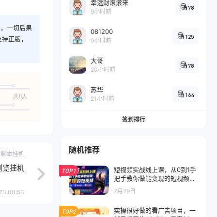
幸运财滚滚来
78
9小时前
则，一切后果
081200
125
支持正版，
9小时前
大哥
78
20小时前
苏华
164
共0人
21小时前
签到排行
随机推荐
脚本挂机
浏览挂机
短视频实战线上课，从0到1手
TOP1
把手教你做能变现的短视频，
零基础可学，落地起号做爆款
7月29日
23:00:53
实操很好做的看广告项目，一
TOP2