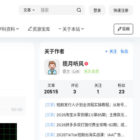
文章
登录
快速注册
学科资料
资源宝库
关于本站
投稿
关于作者
关注
私信
揽月听风
盟主
Lv5
永久会员
文章
评论
关注
粉丝
20515
3
1
23
[文章]
短剧发行人计划全流程实操教程；从账号
00:00
定位到选剧剪辑再到发布技巧，零基础也能快速上
[文章]
2026淘宝从零到爆2.0第85期；主推款五
手出单
项高权重初始设置，改销量评晒秒单快速破零积累
[文章]
2026拼多多双打强付费全攻略-62期；成
基础权重
本推广加托管双剑合璧，系统讲解7种付费玩法优
[文章]
2026TikTok短剧出海实战课：IAA广告分
劣势与选择策略