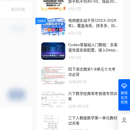
部手机平均40-50，保底30单
机一天【揭秘】
5月27日
提示标题
电商圈实战干货(2023-2026
TOP3
年)，覆盖淘系、拼多多、抖
确认修改
音、小红书等多平台，助力电
4月27日
商人避开坑、提效率、稳盈利
(更新4月27)
Codex零基础入门教程：多渠
道充值安装配置，接入DeepS
eek搭建自动化项目完整流程
7月14日
四下语文期末1-8单元十大考
点必背
25年6月7日
解锁
六下数学经典常考易错专项训
提交
会员
练
权限
25年3月16日
三下人教版数学第一单元教材
过关卷