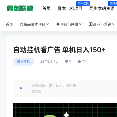
脚本挂机
纯净
首页
脚本卡密项目
同步本站资源
首页
精品脚本项目
项目与网赚
商业与营销
自动挂机看广告 单机日入150+
0
213
脚本挂机
24年6月11日
释放双眼，带上耳机，听听看~！
00:00