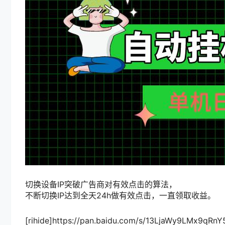
切换设备IP突破广告商对有效点击的算法，
不断切换IP达到全天24h做有效点击，一直领取收益。
[rihide]https://pan.baidu.com/s/13LjaWy9LMx9qRn