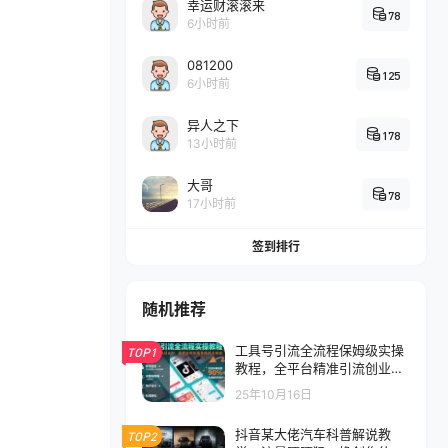
幸运财滚滚来
78
6小时前
081200
125
6小时前
异人之下
178
13小时前
大哥
78
17小时前
签到排行
随机推荐
工具号引流全流程保姆级实操
TOP1
教程，全平台精准引流创业
粉，最前沿的私域变现技术赋
25年10月16日
能
抖音某大佬汽车科普解说教
TOP2