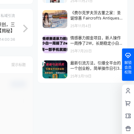
25年11月21日
《费尔克罗夫茨古董之家：圣
私域引流
诞惊喜 Faircroft’s Antiques:
Home for Christmas Collect
原创，三
25年11月4日
or’s Edition》Switch英文版N
【揭秘】
SZ下载
情感暴力掘金项目，新人操作
14:00:36
一周挣了2W，长期稳定小白
可做【揭秘】
25年7月20日
解锁
最新引流方法，引爆全平台的
提示标题
会员
一个创业粉，简单操作日引30
权限
0+
25年3月19日
确认修改