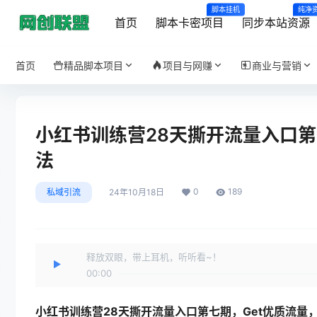
脚本挂机
纯净
首页
脚本卡密项目
同步本站资源
首页
精品脚本项目
项目与网赚
商业与营销
小红书训练营28天撕开流量入口第
法
0
189
私域引流
24年10月18日
释放双眼，带上耳机，听听看~！
00:00
小红书训练营28天撕开流量入口第七期，Get优质流量