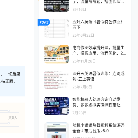
学，流量嘎嘎猛，撸创作伙伴
计划精选独家收益，日入5张+
3月16日
(更新0316)
五升六英语《暑假特色作业》
TOP3
五下
25年6月22日
电商作图效率提升课，批量生
产、模板应用、流程优化，20
+细分品类实操案例，月赚3万
25年11月26日
四升五英语暑假训练：连词成
则，一切后果
句-五上英语
支持正版，
25年7月6日
智能机器人处理咨询自动发
货，多多虚拟实操课程带让你
月入1-5W【揭秘】
7月23日
共0人
随机小姐姐热舞视频系统源码
全新UI带后台版v5.0