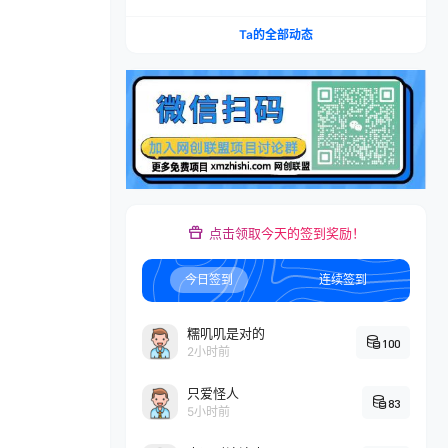
账×IAP付费变现×账号搭建×平台规则×双轨爆发×
回款全流程
Ta的全部动态
点击领取今天的签到奖励！
今日签到
连续签到
糯叽叽是对的
100
2小时前
只爱怪人
83
5小时前