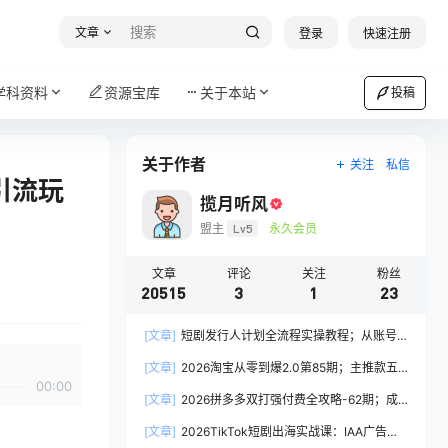
文章
登录
快速注册
学科资料
资源宝库
关于本站
投稿
关于作者
关注
私信
引流玩
揽月听风
盟主
Lv5
永久会员
文章
评论
关注
粉丝
20515
3
1
23
[文章]
短剧发行人计划全流程实操教程；从账号
定位到选剧剪辑再到发布技巧，零基础也能快速上
[文章]
2026淘宝从零到爆2.0第85期；主推款五
手出单
00:00
项高权重初始设置，改销量评晒秒单快速破零积累
[文章]
2026拼多多双打强付费全攻略-62期；成
基础权重
本推广加托管双剑合璧，系统讲解7种付费玩法优
[文章]
2026TikTok短剧出海实战课：IAA广告分
劣势与选择策略