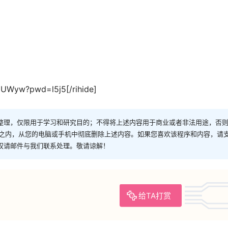
lZUWyw?pwd=l5j5[/rihide]
整理，仅限用于学习和研究目的；不得将上述内容用于商业或者非法用途，否
时之内，从您的电脑或手机中彻底删除上述内容。如果您喜欢该程序和内容，请
权请邮件与我们联系处理。敬请谅解！
给TA打赏