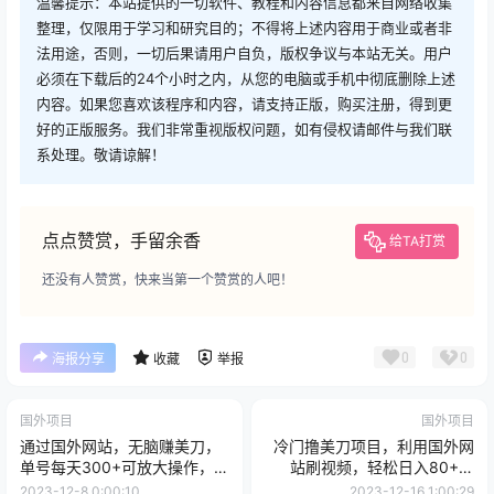
温馨提示：本站提供的一切软件、教程和内容信息都来自网络收集
整理，仅限用于学习和研究目的；不得将上述内容用于商业或者非
法用途，否则，一切后果请用户自负，版权争议与本站无关。用户
必须在下载后的24个小时之内，从您的电脑或手机中彻底删除上述
内容。如果您喜欢该程序和内容，请支持正版，购买注册，得到更
好的正版服务。我们非常重视版权问题，如有侵权请邮件与我们联
系处理。敬请谅解！
点点赞赏，手留余香
给TA打赏
还没有人赞赏，快来当第一个赞赏的人吧！
0
0
海报分享
收藏
举报
国外项目
国外项目
通过国外网站，无脑赚美刀，
冷门撸美刀项目，利用国外网
单号每天300+可放大操作，小
站刷视频，轻松日入80+美
白轻松上手【揭秘】
刀，可放大操作，小白随便上
2023-12-8 0:00:10
2023-12-16 1:00:29