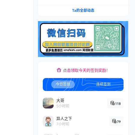
本推广加托管双剑合璧，系统讲解7种付费玩法优
劣势与选择策略
Ta的全部动态
点击领取今天的签到奖励！
今日签到
连续签到
大哥
118
5小时前
异人之下
79
7小时前