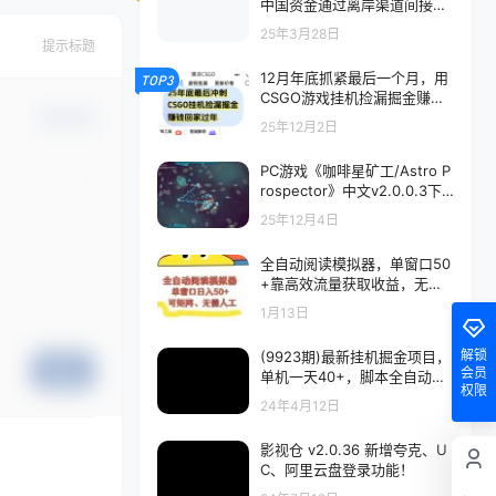
中国资金通过离岸渠道间接入
股
25年3月28日
提示标题
12月年底抓紧最后一个月，用
TOP3
CSGO游戏挂机捡漏掘金赚钱
掘金，一部手机轻松日入500
确认修改
25年12月2日
+
PC游戏《咖啡星矿工/Astro P
rospector》中文v2.0.0.3下
载
25年12月4日
全自动阅读模拟器，单窗口50
+靠高效流量获取收益，无需
人工，可矩阵操作【揭秘】
1月13日
解锁
(9923期)最新挂机掘金项目，
提交
会员
单机一天40+，脚本全自动运
权限
行，解放双手，可矩阵操作…
24年4月12日
影视仓 v2.0.36 新增夸克、U
C、阿里云盘登录功能！