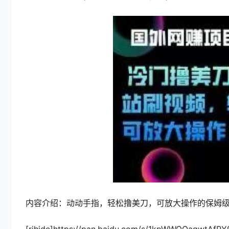
内容介绍：动动手指，轻松撸美刀，可放大操作的保姆
[rihide]https://pan.baidu.com/s/1kpWWOOagwtAfR