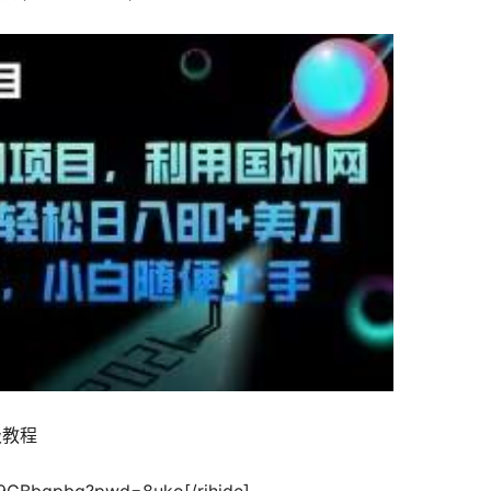
级教程
Y9GBbqpbg?pwd=8uko[/rihide]