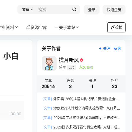
文章
登录
快速注册
学科资料
资源宝库
关于本站
投稿
关于作者
关注
私信
，小白
揽月听风
盟主
Lv5
永久会员
文章
评论
关注
粉丝
20516
3
1
23
[文章]
外面卖188的抖音AI伪记录片赛道掘金全攻
略；从选题到发布十一大环节拆解，零基础也能做
[文章]
短剧发行人计划全流程实操教程；从账号
出高流量真实感内容
00:00
定位到选剧剪辑再到发布技巧，零基础也能快速上
[文章]
2026淘宝从零到爆2.0第85期；主推款五
手出单
项高权重初始设置，改销量评晒秒单快速破零积累
[文章]
2026拼多多双打强付费全攻略-62期；成
基础权重