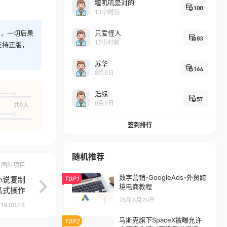
糯叽叽是对的
100
13小时前
则，一切后果
只爱怪人
83
17小时前
支持正版，
苏华
164
8月6日
浩缘
57
8月5日
共0人
签到排行
随机推荐
国外项目
数字营销-GoogleAds-外贸跨
小说复制
TOP1
境电商教程
瓜式操作
25年8月29日
19:00:14
马斯克旗下SpaceX被曝允许
TOP2