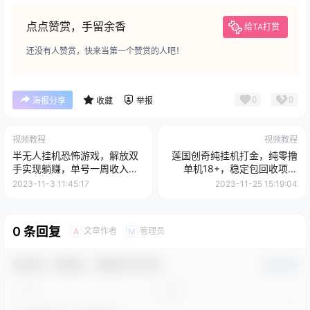
点点赞赏，手留余香
给TA打赏
还没有人赞赏，快来当第一个赞赏的人吧！
0
0
海报分享
收藏
举报
视频教程
视频教程
半无人挂机恐怖游戏，解放双
莲国创奇纯挂机打金，纯零撸
手实现躺赚，单号一周收入
单机18+，稳定包回收项目
1500+【揭秘】
【揭秘】
2023-11-3 11:45:17
2023-11-25 15:19:04
0 条回复
文章作者
管理员
A
M
欢迎您，新朋友，感谢参与互动！
确认修改