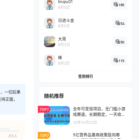
linqiu01
185
8月5日
日进斗金
54
8月5日
大哥
50
8月3日
峰
115
8月2日
签到排行
则，一切后果
随机推荐
支持正版，
全年可变现项目，无门槛小游
TOP1
戏赛道，长期稳定，一天收益1
k+，在家就可以自己创业【揭
25年10月22日
秘】
5亿营养品惠商政策投向哪
TOP2
共0人