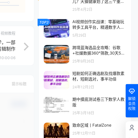
儿？天猫健康划了这三个重点
赛道
25年4月2日
AI视频创作实战课：零基础玩
TOP3
转多工具平台，精通数字人广
告、剧情片，轻松开启接单副
视频教程
5月29日
业
学，一部
跨境蓝海选品全攻略：谷歌
剪辑制作
+社媒数据360°筛款,30天50
10:00:06
+爆款单店月入额外5w+
25年9月26日
短剧如何正确选剧及找爆款素
材，短剧选对，事半功倍
提示标题
24年12月2日
解锁
期中摸底测试卷三下数学人教
会员
确认修改
版
权限
25年3月18日
致命区域丨FatalZone
25年12月11日