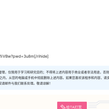
g11iVBw?pwd=3u8m[/rihide]
整理，仅限用于学习和研究目的；不得将上述内容用于商业或者非法用途，否
时之内，从您的电脑或手机中彻底删除上述内容。如果您喜欢该程序和内容，请
权请邮件与我们联系处理。敬请谅解！
给TA打赏