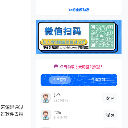
300+
Ta的全部动态
点击领取今天的签到奖励！
今日签到
连续签到
苏华
164
23分钟前
益来源是通过
浩缘
通过软件去撸
57
11小时前