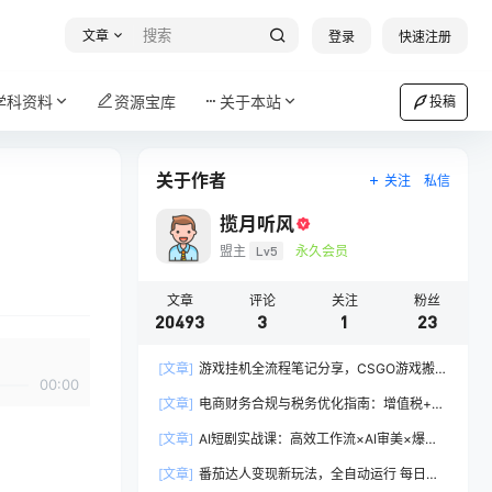
文章
登录
快速注册
学科资料
资源宝库
关于本站
投稿
关于作者
关注
私信
揽月听风
盟主
Lv5
永久会员
文章
评论
关注
粉丝
20493
3
1
23
[文章]
游戏挂机全流程笔记分享，CSGO游戏搬
00:00
砖，小白看了当天学会见收益
[文章]
电商财务合规与税务优化指南：增值税+企
税+个税全覆盖，财务制度搭建落地纳税筹划方案
[文章]
AI短剧实战课：高效工作流×AI审美×爆款
拆解×文案角色场景分镜×LibTV进阶×站位控制×
[文章]
番茄达人变现新玩法，全自动运行 每日
从脚本到成片交付全流程