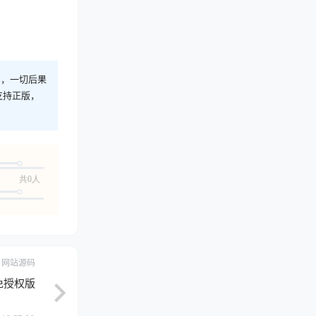
则，一切后果
支持正版，
共0人
网站源码
 免授权版