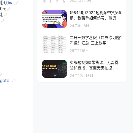
25年3月28日
(9844期)2024短视频带货第5
期，教新手如何起号，带货小
白怎么通过选品弯道超车
24年4月8日
二升三数学暑假《口算练习题1
71道》汇总-三上数学
25年7月5日
实战短视频&带货课，无需露
脸和直播，甚至无需拍摄，日
销千单
24年10月13日