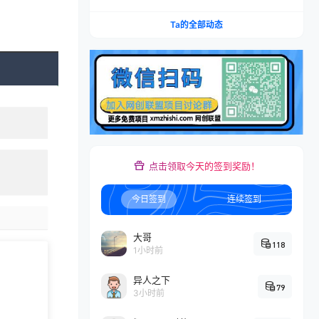
账×IAP付费变现×账号搭建×平台规则×双轨爆发×
回款全流程
Ta的全部动态
点击领取今天的签到奖励！
今日签到
连续签到
大哥
118
1小时前
异人之下
79
3小时前