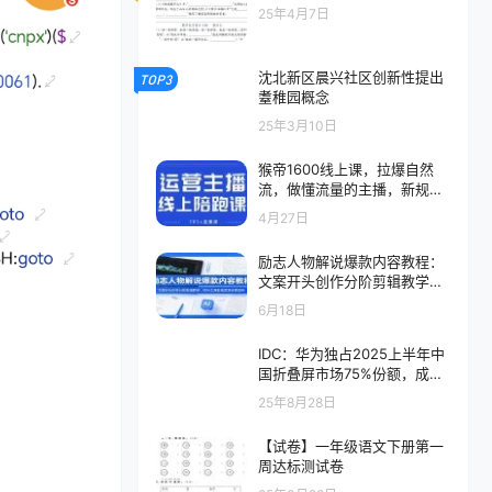
25年4月7日
沈北新区晨兴社区创新性提出
TOP3
耋稚园概念
25年3月10日
猴帝1600线上课，拉爆自然
流，做懂流量的主播，新规政
策下，自然流破圈攻略【更新
4月27日
26年4月27日】
励志人物解说爆款内容教程：
文案开头创作分阶剪辑教学，
附AI 工具影视资源全套资料
6月18日
IDC：华为独占2025上半年中
国折叠屏市场75%份额，成首
个出货量破千万国产厂商
25年8月28日
【试卷】一年级语文下册第一
周达标测试卷