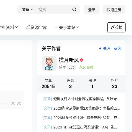
文章
登录
快速注册
学科资料
资源宝库
关于本站
投稿
关于作者
关注
私信
揽月听风
盟主
Lv5
永久会员
文章
评论
关注
粉丝
20515
3
1
23
[文章]
短剧发行人计划全流程实操教程；从账号
00:00
定位到选剧剪辑再到发布技巧，零基础也能快速上
[文章]
2026淘宝从零到爆2.0第85期；主推款五
手出单
项高权重初始设置，改销量评晒秒单快速破零积累
[文章]
2026拼多多双打强付费全攻略-62期；成
基础权重
本推广加托管双剑合璧，系统讲解7种付费玩法优
[文章]
2026TikTok短剧出海实战课：IAA广告分
劣势与选择策略