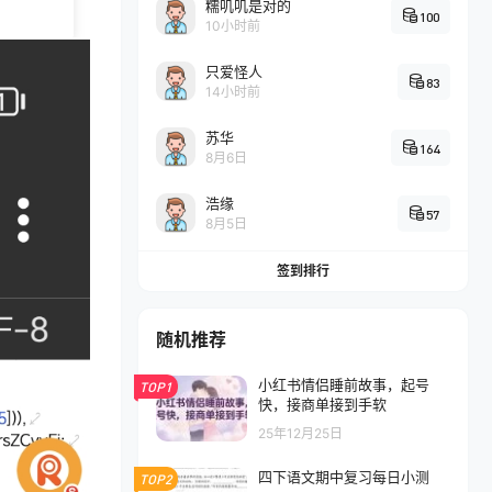
糯叽叽是对的
100
10小时前
只爱怪人
83
14小时前
苏华
164
8月6日
浩缘
57
8月5日
签到排行
随机推荐
小红书情侣睡前故事，起号
TOP1
快，接商单接到手软
25年12月25日
四下语文期中复习每日小测
TOP2