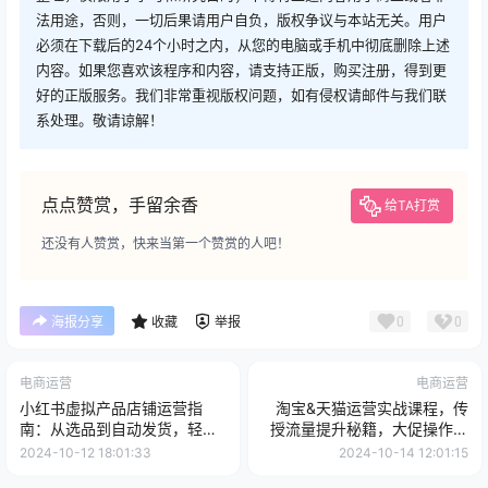
法用途，否则，一切后果请用户自负，版权争议与本站无关。用户
必须在下载后的24个小时之内，从您的电脑或手机中彻底删除上述
内容。如果您喜欢该程序和内容，请支持正版，购买注册，得到更
好的正版服务。我们非常重视版权问题，如有侵权请邮件与我们联
系处理。敬请谅解！
点点赞赏，手留余香
给TA打赏
还没有人赞赏，快来当第一个赞赏的人吧！
0
0
海报分享
收藏
举报
电商运营
电商运营
小红书虚拟产品店铺运营指
淘宝&天猫运营实战课程，传
南：从选品到自动发货，轻松
授流量提升秘籍，大促操作玩
实现日躺赚几百
法助你销量飙升
2024-10-12 18:01:33
2024-10-14 12:01:15