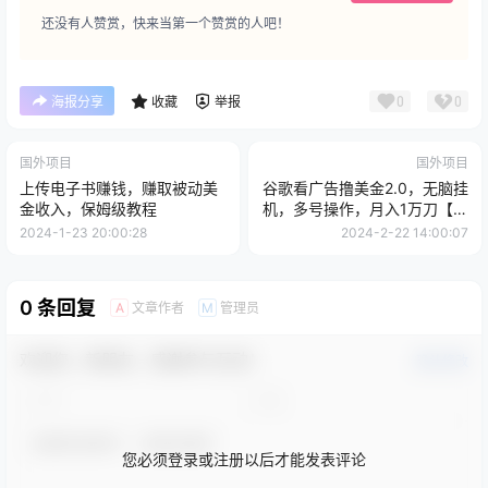
还没有人赞赏，快来当第一个赞赏的人吧！
0
0
海报分享
收藏
举报
国外项目
国外项目
上传电子书赚钱，赚取被动美
谷歌看广告撸美金2.0，无脑挂
金收入，保姆级教程
机，多号操作，月入1万刀【揭
秘】
2024-1-23 20:00:28
2024-2-22 14:00:07
0 条回复
文章作者
管理员
A
M
欢迎您，新朋友，感谢参与互动！
确认修改
您必须登录或注册以后才能发表评论