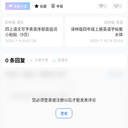
0
0
海报分享
收藏
举报
四年级
语文
四年级
英语
四上语文写字表音序部首组词
译林版四年级上册英语字帖衡
小贴贴（9页）
水体
2025-7-9 20:07:39
2025-7-10 14:20:54
0 条回复
文章作者
管理员
A
M
欢迎您，新朋友，感谢参与互动！
确认修改
您必须登录或注册以后才能发表评论
登录