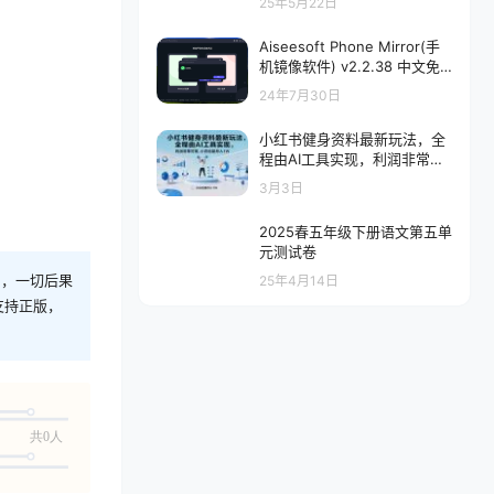
25年5月22日
Aiseesoft Phone Mirror(手
机镜像软件) v2.2.38 中文免
费版
24年7月30日
小红书健身资料最新玩法，全
程由AI工具实现，利润非常可
观，小白也能月入1W＋【揭
3月3日
秘】
2025春五年级下册语文第五单
元测试卷
则，一切后果
25年4月14日
支持正版，
共0人