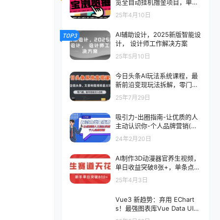
览全自动挂机撸金项目，单机
日 收益100+多号多撸『挂机
25年4月10日
脚本+收益结算』
AI辅助设计，2025新版智能设
TOP3
计， 设计师工作解决方案
25年5月10日
今日头条AI玩法系统课程，最
新前沿变现玩法拆解，零门
槛，新手轻松日入5张
25年7月29日
吸引力-出圈指南-让优质的人
主动认识你-个人品牌营销(无
水印-13节课)
24年2月20日
AI制作3D动漫器官养生视频，
单日收益突破8张+，单条点赞
40W
25年4月3日
Vue3 新趋势：弃用 EChart
s！最强图表库Vue Data UI诞
生！