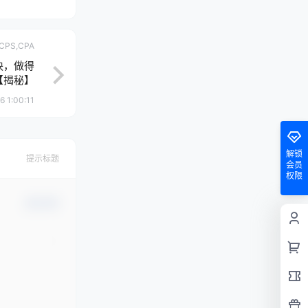
CPS,CPA
块，做得
【揭秘】
 1:00:11
解锁
提示标题
会员
权限
确认修改