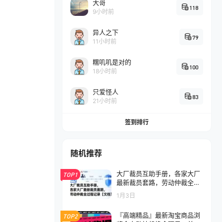
大哥
118
9小时前
异人之下
79
11小时前
糯叽叽是对的
100
18小时前
只爱怪人
83
21小时前
签到排行
随机推荐
大厂裁员互助手册，各家大厂
TOP1
最新裁员套路，劳动仲裁全过
程记录【文档】
1月3日
『高端精品』最新淘宝商品浏
TOP2