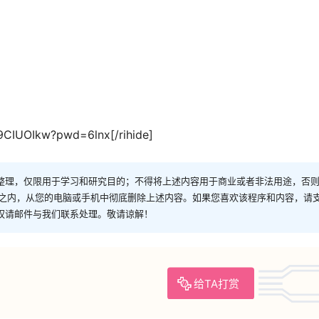
9CIUOIkw?pwd=6lnx[/rihide]
整理，仅限用于学习和研究目的；不得将上述内容用于商业或者非法用途，否
时之内，从您的电脑或手机中彻底删除上述内容。如果您喜欢该程序和内容，请
权请邮件与我们联系处理。敬请谅解！
给TA打赏