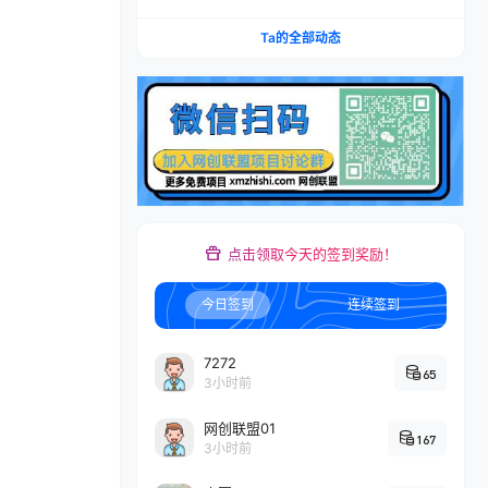
矩阵，多计划低出价，新品爆款差异化投放实操教
学
Ta的全部动态
点击领取今天的签到奖励！
今日签到
连续签到
7272
65
3小时前
网创联盟01
167
3小时前