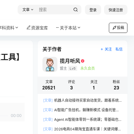
文章
登录
快速注册
学科资料
资源宝库
关于本站
投稿
关于作者
关注
私信
技工具】
揽月听风
盟主
Lv5
永久会员
文章
评论
关注
粉丝
20521
3
1
23
[文章]
机器人自动接待买家自动发货，跟着系统
学拼多多虚拟月入1-5万
[文章]
AI智能广告挂机，躺赚新模式 设备托管运
00:00
行，解放双手持续变现
[文章]
Agent AI智能体零到一系统课；零基础也能
学会自动化实战，从核心概念到Coze工作流搭建
[文章]
2026电商04期淘宝直通车课｜关键词爆打
完整覆盖