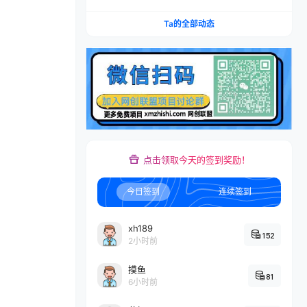
本推广加托管双剑合璧，系统讲解7种付费玩法优
劣势与选择策略
Ta的全部动态
点击领取今天的签到奖励！
今日签到
连续签到
xh189
152
2小时前
摸鱼
81
6小时前