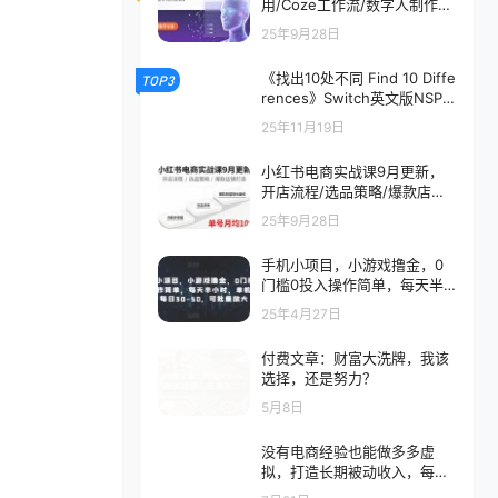
用/Coze工作流/数字人制作，
快速上手月利1.2w
25年9月28日
《找出10处不同 Find 10 Diffe
TOP3
rences》Switch英文版NSP
下载
25年11月19日
小红书电商实战课9月更新，
开店流程/选品策略/爆款店铺
打造，单号月均10w+
25年9月28日
手机小项目，小游戏撸金，0
门槛0投入操作简单，每天半
小时，单机单号每日30-50，
25年4月27日
可批量放大
付费文章：财富大洗牌，我该
选择，还是努力？
5月8日
没有电商经验也能做多多虚
拟，打造长期被动收入，每月
稳定拿到1-3W收益【揭秘】