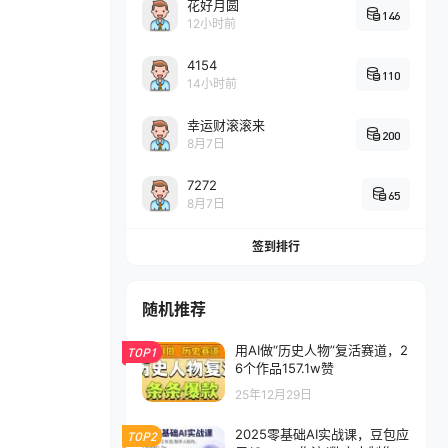
花好月圆
146
12小时前
4154
110
14小时前
幸运财滚滚来
200
8月7日
7272
65
8月7日
签到排行
随机推荐
用AI做“历史人物”复活赛道，2
TOP1
6个作品157.1w赞
25年12月29日
2025零基础AI实战课，豆包应
TOP2