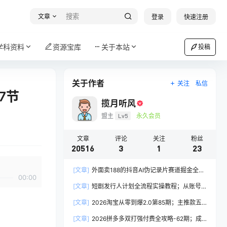
文章
登录
快速注册
学科资料
资源宝库
关于本站
投稿
关于作者
关注
私信
7节
揽月听风
盟主
Lv5
永久会员
文章
评论
关注
粉丝
20516
3
1
23
[文章]
外面卖188的抖音AI伪记录片赛道掘金全攻
00:00
略；从选题到发布十一大环节拆解，零基础也能做
[文章]
短剧发行人计划全流程实操教程；从账号
出高流量真实感内容
定位到选剧剪辑再到发布技巧，零基础也能快速上
[文章]
2026淘宝从零到爆2.0第85期；主推款五
手出单
项高权重初始设置，改销量评晒秒单快速破零积累
[文章]
2026拼多多双打强付费全攻略-62期；成
基础权重