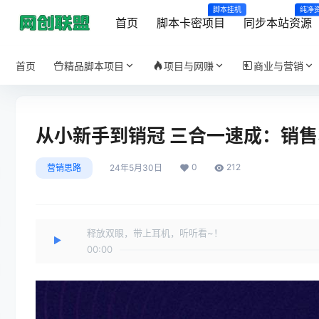
脚本挂机
纯净
首页
脚本卡密项目
同步本站资源
首页
精品脚本项目
项目与网赚
商业与营销
从小新手到销冠 三合一速成：销售3
0
212
营销思路
24年5月30日
释放双眼，带上耳机，听听看~！
00:00