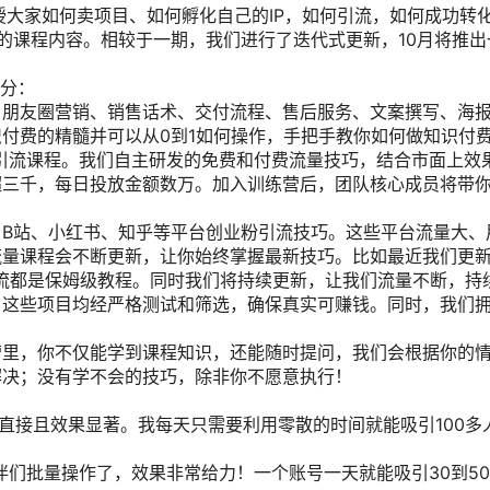
授大家如何卖项目、如何孵化自己的IP，如何引流，如何成功转
期的课程内容。相较于一期，我们进行了迭代式更新，10月将推
部分：
、朋友圈营销、销售话术、交付流程、售后服务、文案撰写、海
付费的精髓并可以从0到1如何操作，手把手教你如何做知识付
引流课程。我们自主研发的免费和付费流量技巧，结合市面上效
超三千，每日投放金额数万。加入训练营后，团队核心成员将带
B站、小红书、知乎等平台创业粉引流技巧。这些平台流量大、
流量课程会不断更新，让你始终掌握最新技巧。比如最近我们更
流都是保姆级教程。同时我们将持续更新，让我们流量不断，持
。这些项目均经严格测试和筛选，确保真实可赚钱。同时，我们
营里，你不仅能学到课程知识，还能随时提问，我们会根据你的
解决；没有学不会的技巧，除非你不愿意执行！
单直接且效果显著。我每天只需要利用零散的时间就能吸引100多
伴们批量操作了，效果非常给力！一个账号一天就能吸引30到5