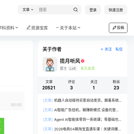
文章
登录
快速注册
学科资料
资源宝库
关于本站
投稿
关于作者
关注
私信
揽月听风
盟主
Lv5
永久会员
文章
评论
关注
粉丝
20521
3
1
23
[文章]
机器人自动接待买家自动发货，跟着系统
00:00
学拼多多虚拟月入1-5万
[文章]
AI智能广告挂机，躺赚新模式 设备托管运
行，解放双手持续变现
[文章]
Agent AI智能体零到一系统课；零基础也能
学会自动化实战，从核心概念到Coze工作流搭建
[文章]
2026电商04期淘宝直通车课｜关键词爆打
完整覆盖