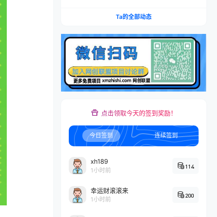
矩阵，多计划低出价，新品爆款差异化投放实操教
学
Ta的全部动态
点击领取今天的签到奖励！
今日签到
连续签到
xh189
114
1小时前
幸运财滚滚来
200
1小时前