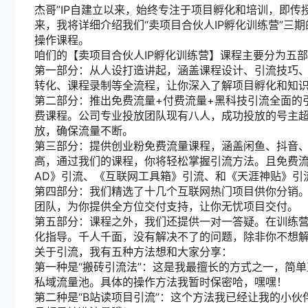
杰哥”IP自建立以来，始终专注于项目孵化和培训，即传
来，我将详细介绍我们“卖项目合伙人IP孵化训练营”三
操作课程。
咱们的【卖项目合伙人IP孵化训练营】课程主要分为五
第一部分：从人设打造讲起，涵盖课程设计、引流技巧
转化、课程录制等全流程，让你深入了解项目孵化和知识
第二部分：推出免费流量+付费流量+黑科技引流全面的
费课程。公司专业投放团队现有八人，成功投放的号主
放，确保流量不断。
第三部分：提供创业粉免费流量课程，涵盖闲鱼、抖音、
高，通过我们的课程，你将轻松掌握引流方法。且免费
AD》引流、《互联网工具箱》引流、和《天涯神贴》引
第四部分：我们精选了十几个互联网热门项目供你分销
团队，为你提供全方位交付支持，让你无忧项目交付。
第五部分：课程之外，我们还提供一对一答疑。在训练
化指导。千人千面，没有解决不了的问题，除非你不想
关于引流，我有五种方法想和大家分享：
第一种是“搬砖引流法”：这是我最擅长的方式之一，简
私域流量池。具体的操作方法我暂时保密哈，嘿嘿！
第二种是“B站读项目引流”：这个方法我已经让我的小伙