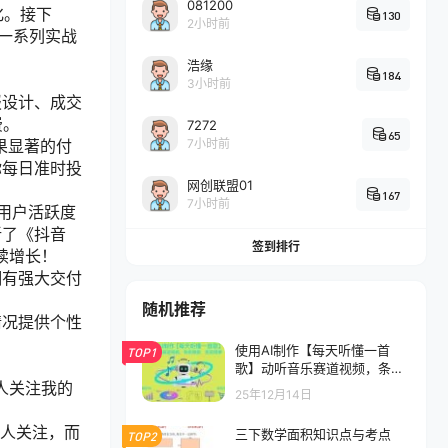
081200
化。接下
130
2小时前
出一系列实战
浩缘
184
3小时前
报设计、成交
费。
7272
65
7小时前
果显著的付
你每日准时投
网创联盟01
167
7小时前
用户活跃度
新了《抖音
签到排行
续增长！
拥有强大交付
随机推荐
情况提供个性
使用AI制作【每天听懂一首
TOP1
歌】动听音乐赛道视频，条条
爆款，变现简单
人关注我的
25年12月14日
0人关注，而
三下数学面积知识点与考点
TOP2