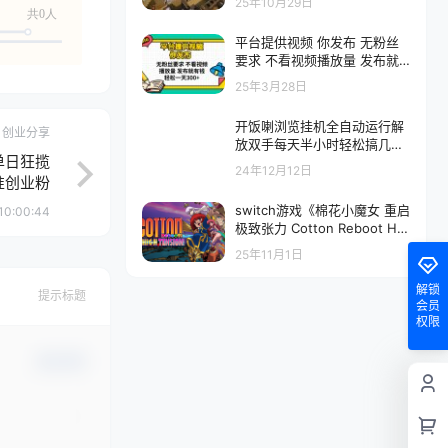
25年10月29日
共0人
平台提供视频 你发布 无粉丝
要求 不看视频播放量 发布就
有钱 轻松一天300+
25年3月28日
开饭喇浏览挂机全自动运行解
创业分享
放双手每天半小时轻松搞几张
单日狂揽
管道收益日入1000+
24年12月12日
精准创业粉
switch游戏《棉花小魔女 重启
10:00:44
极致张力 Cotton Reboot Hig
h Tension》美版+1.0.6补丁
25年11月1日
下载
解锁
提示标题
会员
权限
确认修改