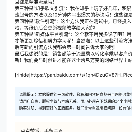
且都是精准流量哦！
第三种是“知乎软文引流”：我在知乎上玩了好几年，积
速起号的方法以及10分钟内写出爆文的秘诀哦！这些都
第四种是“软件引流”：这个方法我正在测试中，已经投
哈，等涨价后会更新视频教学给大家的！
第五种是“新媒体平台引流”：这个就不用我多说了吧？
才能更加珍惜和努力学习呢！当然啦：以上这些引流方
后有新的引流方法我都会第一时间告诉大家的呢！
最后我想说的是：销售额等于流量乘以转化率乘以客户
新！我们要与时俱进才能在这个瞬息万变的网络世界里
[rihide]https://pan.baidu.com/s/1qh4DzuGV87H_Pl
温馨提示：本站提供的一切软件、教程和内容信息都来自网络收集
请用户自负，版权争议与本站无关。用户必须在下载后的24个小
购买注册，得到更好的正版服务。我们非常重视版权问题，如有侵
点点赞赏，手留余香