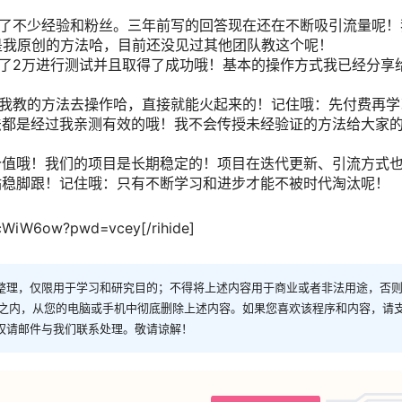
累了不少经验和粉丝。三年前写的回答现在还在不断吸引流量呢！
是我原创的方法哈，目前还没见过其他团队教这个呢！
入了2万进行测试并且取得了成功哦！基本的操作方式我已经分享
用我教的方法去操作哈，直接就能火起来的！记住哦：先付费再学
法都是经过我亲测有效的哦！我不会传授未经验证的方法给大家
价值哦！我们的项目是长期稳定的！项目在迭代更新、引流方式
站稳脚跟！记住哦：只有不断学习和进步才能不被时代淘汰呢！
ccWiW6ow?pwd=vcey[/rihide]
整理，仅限用于学习和研究目的；不得将上述内容用于商业或者非法用途，否
时之内，从您的电脑或手机中彻底删除上述内容。如果您喜欢该程序和内容，请
权请邮件与我们联系处理。敬请谅解！