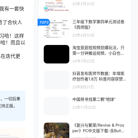
25年3月31日
我有一套快
三年级下数学第四单元测试卷
给了合伙人
TOP3
《西师版》
习哈！这样
25年4月10日
的哈！而且以
淘宝逛逛短视频劲爆玩法，只
需一分钟搬运视频，小白也能
也在迭代更
月赚6万+
24年7月22日
抖音发布医师节数据：年增医
疗创作者1.8万 科普内容获赞4
2亿次
25年8月21日
则，一切后果
中国将寻找第二颗“地球”
支持正版，
25年11月25日
《复兴与繁荣/Revive & Pros
per》PC中文版下载-含Build.
20350894