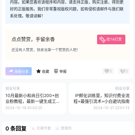
内容。如果您喜欢该程序和内容，请支持正版，购买注册，得到更
好的正版服务。我们非常重视版权问题，如有侵权请邮件与我们联
系处理。敬请谅解！
点点赞赏，手留余香
给TA打赏
还没有人赞赏，快来当第一个赞赏的人吧！
0
0
海报分享
收藏
举报
创业分享
创业分享
10月最新小和尚日引200+创
IP孵化训练营，知识付费全流
业粉教程，最新一键生成工具
程+最强引流术+小白避坑指南
3分钟一条，日稳...
2024-10-18 20:02:25
2024-10-21 22:01:13
0 条回复
文章作者
管理员
A
M