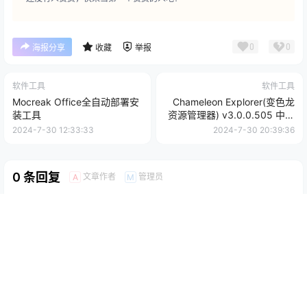
0
0
海报分享
收藏
举报
软件工具
软件工具
Mocreak Office全自动部署安
Chameleon Explorer(变色龙
装工具
资源管理器) v3.0.0.505 中文
免费版
2024-7-30 12:33:33
2024-7-30 20:39:36
0 条回复
文章作者
管理员
A
M
欢迎您，新朋友，感谢参与互动！
确认修改
您必须登录或注册以后才能发表评论
登录