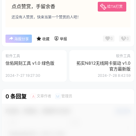
点点赞赏，手留余香
给TA打赏
还没有人赞赏，快来当第一个赞赏的人吧！
0
0
海报分享
收藏
举报
软件工具
软件工具
信佑网刻工具 v1.0 绿色版
拓实N812无线网卡驱动 v1.0
官方最新版
2024-7-27 19:27:30
2024-7-28 8:42:59
0 条回复
文章作者
管理员
A
M
欢迎您，新朋友，感谢参与互动！
确认修改