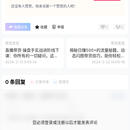
还没有人赞赏，快来当第一个赞赏的人吧！
0
0
海报分享
收藏
举报
带货卖货
带货卖货
直播带货·操盘手实战进阶线下
揭秘日赚500+的流量秘籍，动
课：你所有的一切疑问，这里
态闪图带货技巧，助你轻松引
全是答案
爆销量！
2024-2-15 5:00:14
2024-2-22 16:00:18
0 条回复
文章作者
管理员
A
M
欢迎您，新朋友，感谢参与互动！
确认修改
您必须登录或注册以后才能发表评论