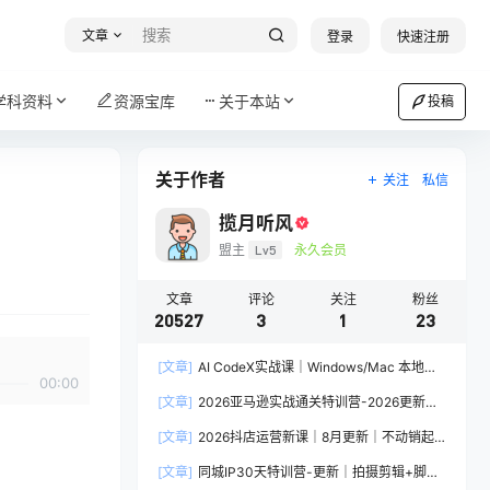
文章
登录
快速注册
学科资料
资源宝库
关于本站
投稿
关于作者
关注
私信
揽月听风
盟主
Lv5
永久会员
文章
评论
关注
粉丝
20527
3
1
23
[文章]
AI CodeX实战课｜Windows/Mac 本地部
00:00
署｜API 对接调通｜Skill 自制｜漫剧剪辑｜网站
[文章]
2026亚马逊实战通关特训营-2026更新，
VR 项目｜AI项目落地全教程
多维选品+渐进式打法+AI应用，从0到1打造盈利
[文章]
2026抖店运营新课｜8月更新｜不动销起
店铺
店+商品卡爆发｜达人玩法+店群批量复制｜轻松
[文章]
同城IP30天特训营-更新｜拍摄剪辑+脚本
玩转抖音小店全域流量