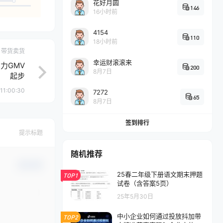
花好月圆
146
16小时前
4154
110
18小时前
带货卖货
幸运财滚滚来
力GMV
200
8月7日
起步
11:00:30
7272
65
8月7日
签到排行
提示标题
随机推荐
确认修改
25春二年级下册语文期末押题
TOP1
试卷（含答案5页）
25年5月30日
中小企业如何通过投放抖加带
TOP2