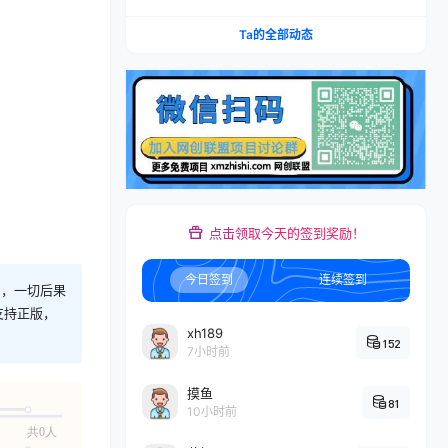
文案+引流成交，打爆本地流量提升门店业绩实操
教学
Ta的全部动态
点击领取今天的签到奖励！
今日签到
连续签到
则，一切后果
支持正版，
xh189
152
7小时前
摸鱼
81
10小时前
共0人