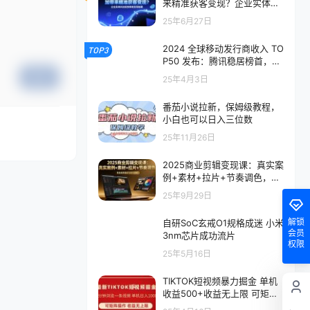
来精准获客变现？企业实体抖
加投放精准变现秘籍
25年6月27日
2024 全球移动发行商收入 TO
TOP3
P50 发布：腾讯稳居榜首，O
penAI 首次上榜
提交
25年4月3日
番茄小说拉新，保姆级教程，
小白也可以日入三位数
25年11月26日
2025商业剪辑变现课：真实案
例+素材+拉片+节奏调色，单
条商单报价500-5000
25年9月29日
解锁
自研SoC玄戒O1规格成迷 小米
会员
3nm芯片成功流片
权限
25年5月16日
TIKTOK短视频暴力掘金 单机
收益500+收益无上限 可矩阵
操作 实现睡后收入