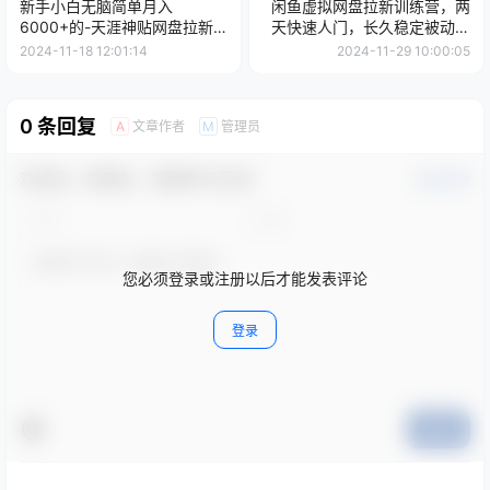
新手小白无脑简单月入
闲鱼虚拟网盘拉新训练营，两
6000+的-天涯神贴网盘拉新
天快速人门，长久稳定被动收
【揭秘】
入，要在没有天花板的项目里
2024-11-18 12:01:14
2024-11-29 10:00:05
赚钱
0 条回复
文章作者
管理员
A
M
欢迎您，新朋友，感谢参与互动！
确认修改
您必须登录或注册以后才能发表评论
登录
提交