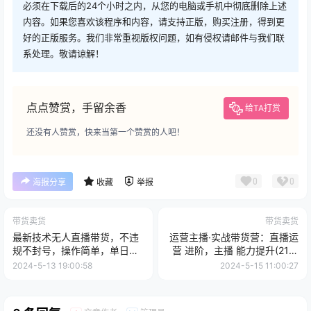
必须在下载后的24个小时之内，从您的电脑或手机中彻底删除上述
内容。如果您喜欢该程序和内容，请支持正版，购买注册，得到更
好的正版服务。我们非常重视版权问题，如有侵权请邮件与我们联
系处理。敬请谅解！
点点赞赏，手留余香
给TA打赏
还没有人赞赏，快来当第一个赞赏的人吧！
0
0
海报分享
收藏
举报
带货卖货
带货卖货
最新技术无人直播带货，不违
运营主播·实战带货营：直播运
规不封号，操作简单，单日单
营 进阶，主播 能力提升(21节
号收入1000+可...
课
2024-5-13 19:00:58
2024-5-15 11:00:27