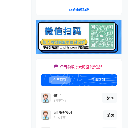
剧小说多平台变现，从入门到高阶零基础也能轻松
上手实操
Ta的全部动态
点击领取今天的签到奖励！
今日签到
连续签到
墨尘
138
3小时前
网创联盟01
59
5小时前