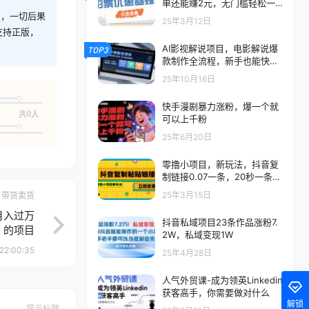
单还能赚2元，无门槛轻松一
天赚几十
则，一切后果
25年3月12日
支持正版，
AI影视解说项目，电影解说爆
TOP3
款制作全流程，新手也能快速
掌握
25年10月16日
快手漫剧暴力涨粉，爆一个就
共0人
可以上千粉
25年6月20日
零撸小项目，新玩法，抖音复
制链接0.07一条，20秒一条，
无限制。
25年3月15日
带货卖货
月入过万
抖音私域项目23条作品涨粉7.
的项目
2W，私域变现1W
22:00:35
25年4月28日
人气外贸课-成为领英Linkedin
获客高手，你需要做对什么
解锁
提示标题