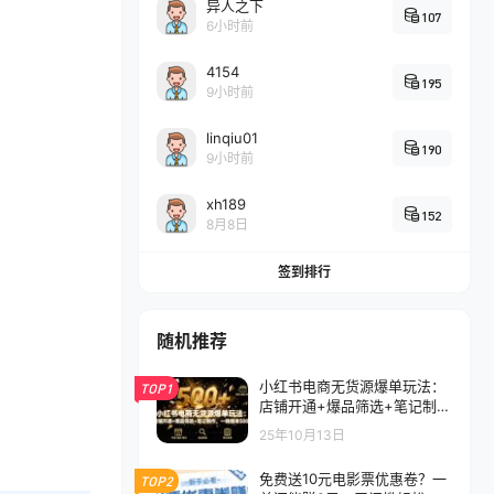
异人之下
107
6小时前
4154
195
9小时前
linqiu01
190
9小时前
xh189
152
8月8日
签到排行
随机推荐
小红书电商无货源爆单玩法：
TOP1
店铺开通+爆品筛选+笔记制
作，一晚爆单500+
25年10月13日
免费送10元电影票优惠卷？一
TOP2