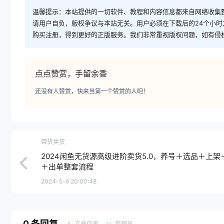
温馨提示：本站提供的一切软件、教程和内容信息都来自网络收集
请用户自负，版权争议与本站无关。用户必须在下载后的24个小
购买注册，得到更好的正版服务。我们非常重视版权问题，如有侵
点点赞赏，手留余香
还没有人赞赏，快来当第一个赞赏的人吧！
带货卖货
2024闲鱼无货源高级进阶卖货5.0，养号＋选品＋上架
＋出单整套流程
2024-5-6 20:00:48
0 条回复
文章作者
管理员
A
M