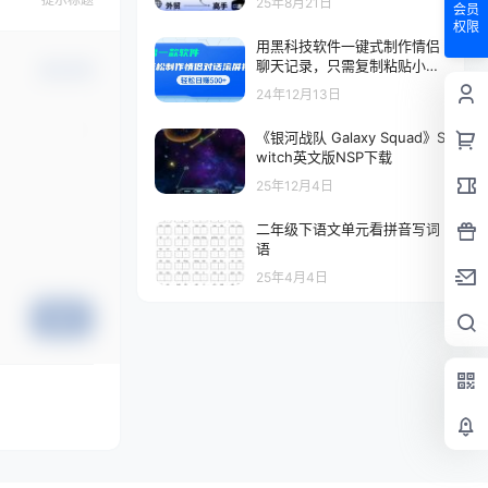
25年8月21日
会员
权限
用黑科技软件一键式制作情侣
聊天记录，只需复制粘贴小白
确认修改
也可轻松日入500+
24年12月13日
《银河战队 Galaxy Squad》S
witch英文版NSP下载
25年12月4日
二年级下语文单元看拼音写词
语
25年4月4日
提交