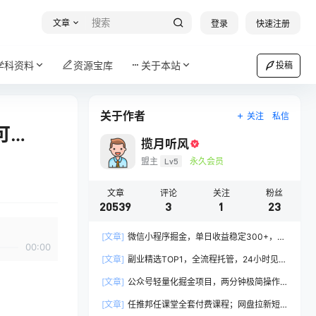
文章
登录
快速注册
学科资料
资源宝库
关于本站
投稿
关于作者
关注
私信
可…
揽月听风
盟主
Lv5
永久会员
文章
评论
关注
粉丝
20539
3
1
23
[文章]
微信小程序掘金，单日收益稳定300+，四
00:00
种收入来源，真正的靠谱可落地项目
[文章]
副业精选TOP1，全流程托管，24小时见收
益，单号轻松日入500+
[文章]
公众号轻量化掘金项目，两分钟极简操作
日稳收益 100-200+
[文章]
任推邦任课堂全套付费课程；网盘拉新短