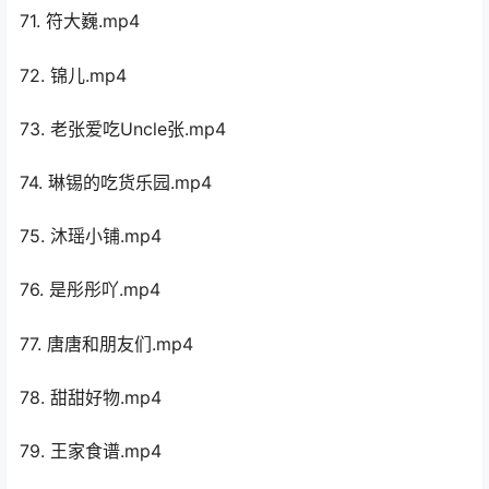
71. 符大巍.mp4
72. 锦儿.mp4
73. 老张爱吃Uncle张.mp4
74. 琳锡的吃货乐园.mp4
75. 沐瑶小铺.mp4
76. 是彤彤吖.mp4
77. 唐唐和朋友们.mp4
78. 甜甜好物.mp4
79. 王家食谱.mp4