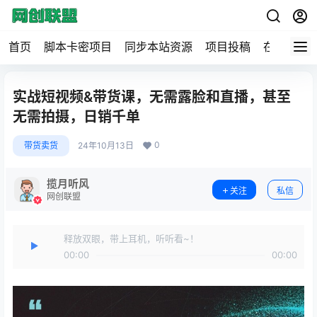
首页
脚本卡密项目
同步本站资源
项目投稿
在线工具
实战短视频&带货课，无需露脸和直播，甚至
无需拍摄，日销千单
0
带货卖货
24年10月13日
揽月听风
关注
私信
网创联盟
释放双眼，带上耳机，听听看~！
00:00
00:00