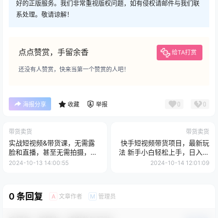
好的正版服务。我们非常重视版权问题，如有侵权请邮件与我们联
系处理。敬请谅解！
点点赞赏，手留余香
给TA打赏
还没有人赞赏，快来当第一个赞赏的人吧！
0
0
海报分享
收藏
举报
带货卖货
带货卖货
实战短视频&带货课，无需露
快手短视频带货项目，最新玩
脸和直播，甚至无需拍摄，日
法 新手小白轻松上手，日入过
销千单
千很简单
2024-10-13 14:00:55
2024-10-14 12:01:09
0 条回复
文章作者
管理员
A
M