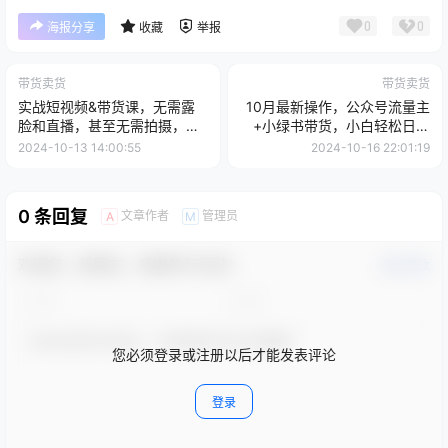
0
0
海报分享
收藏
举报
带货卖货
带货卖货
实战短视频&带货课，无需露
10月最新操作，公众号流量主
脸和直播，甚至无需拍摄，日
+小绿书带货，小白轻松日入
销千单
1000+
2024-10-13 14:00:55
2024-10-16 22:01:19
0 条回复
文章作者
管理员
A
M
欢迎您，新朋友，感谢参与互动！
确认修改
您必须登录或注册以后才能发表评论
登录