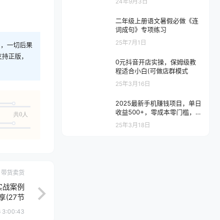
24年9月3日
二年级上册语文暑假必做《连
词成句》专项练习
25年7月1日
则，一切后果
支持正版，
0元抖音开店实操，保姆级教
程适合小白(可做店群模式
25年3月16日
2025最新手机赚钱项目，单日
收益500+，零成本零门槛，
共0人
小白也能做！(可…
25年3月18日
带货卖货
实战案例
享(27节
 3:00:43