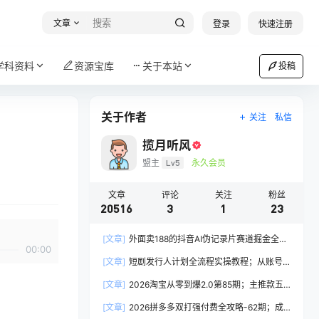
文章
登录
快速注册
学科资料
资源宝库
关于本站
投稿
关于作者
关注
私信
揽月听风
盟主
Lv5
永久会员
文章
评论
关注
粉丝
20516
3
1
23
[文章]
外面卖188的抖音AI伪记录片赛道掘金全攻
00:00
略；从选题到发布十一大环节拆解，零基础也能做
[文章]
短剧发行人计划全流程实操教程；从账号
出高流量真实感内容
定位到选剧剪辑再到发布技巧，零基础也能快速上
[文章]
2026淘宝从零到爆2.0第85期；主推款五
手出单
项高权重初始设置，改销量评晒秒单快速破零积累
[文章]
2026拼多多双打强付费全攻略-62期；成
基础权重