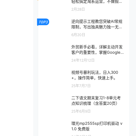
轻松搞定淘系运营，不做假把
式，快速复制落地(更新26年2
2月28日
月)
逆向提示工程教您突破AI常规
TOP3
限制，写出独具魅力独一无二
的文案，引人注目的写作秘诀
6月20日
【原创双语字幕】
外贸新手必看，详解主动开发
客户的重要性，掌握Google客
户开发实战技巧
24年12月12日
视频号暴利玩法，日入300
+，操作简单，快速上手。
25年7月7日
二下语文期末复习1-8单元考
点知识梳理（含答案20页）
25年6月9日
理光mp2555sp打印机驱动 v
1.0 免费版