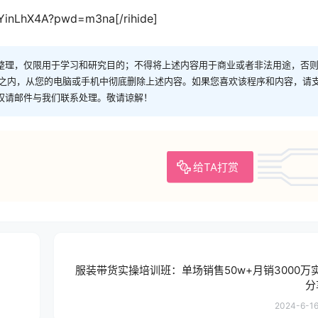
mYinLhX4A?pwd=m3na[/rihide]
整理，仅限用于学习和研究目的；不得将上述内容用于商业或者非法用途，否
时之内，从您的电脑或手机中彻底删除上述内容。如果您喜欢该程序和内容，请
权请邮件与我们联系处理。敬请谅解！
给TA打赏
服装带货实操培训班：单场销售50w+月销3000万
分
2024-6-16