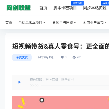
脚本挂机
纯净
首页
脚本卡密项目
同步本站资源
首页
精品脚本项目
项目与网赚
商业与营销
短视频带货&真人零食号：更全面的
0
201
带货卖货
24年6月15日
释放双眼，带上耳机，听听看~！
00:00