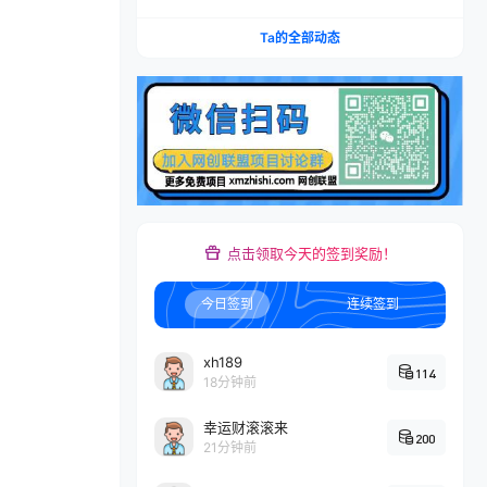
本推广加托管双剑合璧，系统讲解7种付费玩法优
劣势与选择策略
Ta的全部动态
点击领取今天的签到奖励！
今日签到
连续签到
xh189
114
18分钟前
幸运财滚滚来
200
21分钟前