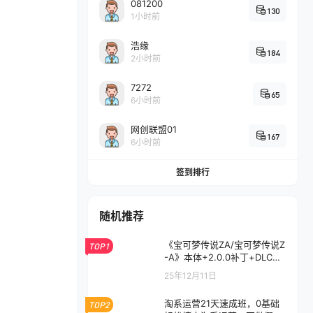
081200
130
1小时前
浩缘
184
2小时前
7272
65
6小时前
网创联盟01
167
6小时前
签到排行
随机推荐
《宝可梦传说ZA/宝可梦传说Z
TOP1
-A》本体+2.0.0补丁+DLC
+金手指【含超次元爆涌】
25年12月11日
淘系运营21天速成班，0基础
TOP2