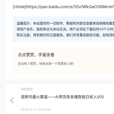
[rihide]https://pan.baidu.com/s/1Ou1WkGeO30Mrn
温馨提示：本站提供的一切软件、教程和内容信息都来自网络收集
请用户自负，版权争议与本站无关。用户必须在下载后的24个小
购买注册，得到更好的正版服务。我们非常重视版权问题，如有侵
点点赞赏，手留余香
还没有人赞赏，快来当第一个赞赏的人吧！
带货卖货
视频号最火赛道——Ai带货条条爆款每日收入500
2024-6-14 10:00:36