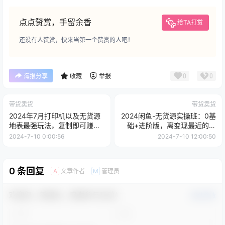
点点赞赏，手留余香
给TA打赏
还没有人赞赏，快来当第一个赞赏的人吧！
0
0
海报分享
收藏
举报
带货卖货
带货卖货
2024年7月打印机以及无货源
2024闲鱼-无货源实操班：0基
地表最强玩法，复制即可赚钱
础+进阶版，离变现最近的电
日入1000+
商项目(15节
2024-7-10 0:00:56
2024-7-10 12:00:50
0 条回复
文章作者
管理员
A
M
欢迎您，新朋友，感谢参与互动！
确认修改