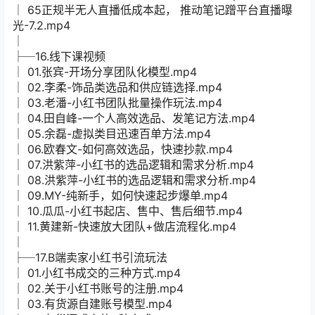
│ 65正规半无人直播低成本起， 推动笔记蹭平台直播曝
光-7.2.mp4
│
├─16.线下课视频
│ 01.张宾-开场分享团队化模型.mp4
│ 02.李柔-饰品类选品和供应链选择.mp4
│ 03.老潘-小红书团队批量操作玩法.mp4
│ 04.田自峰-一个人高效选品、发笔记方法.mp4
│ 05.余磊-虚拟类目迅速百单方法.mp4
│ 06.欧春文-如何高效选品，快速抄款.mp4
│ 07.洪紫萍-小红书的选品逻辑和需求分析.mp4
│ 08.洪紫萍-小红书的选品逻辑和需求分析.mp4
│ 09.MY-纯新手，如何快速起步爆单.mp4
│ 10.瓜瓜-小红书起店、售中、售后细节.mp4
│ 11.黄建新-快速放大团队+做店流程化.mp4
│
├─17.B端卖家小红书引流玩法
│ 01.小红书成交的三种方式.mp4
│ 02.关于小红书账号的注册.mp4
│ 03.有货源自建账号模型.mp4