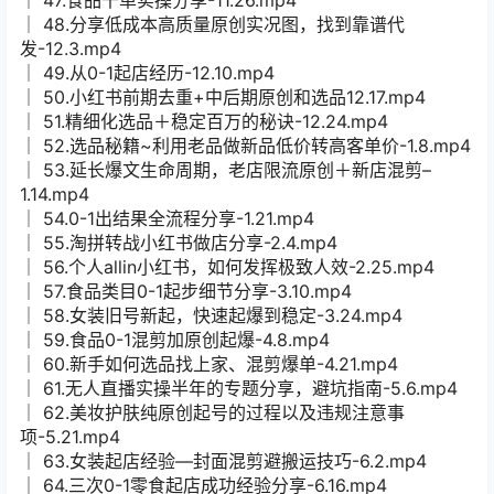
│ 48.分享低成本高质量原创实况图，找到靠谱代
发-12.3.mp4
│ 49.从0-1起店经历-12.10.mp4
│ 50.小红书前期去重+中后期原创和选品12.17.mp4
│ 51.精细化选品＋稳定百万的秘诀-12.24.mp4
│ 52.选品秘籍~利用老品做新品低价转高客单价-1.8.mp4
│ 53.延长爆文生命周期，老店限流原创＋新店混剪–
1.14.mp4
│ 54.0-1出结果全流程分享-1.21.mp4
│ 55.淘拼转战小红书做店分享-2.4.mp4
│ 56.个人allin小红书，如何发挥极致人效-2.25.mp4
│ 57.食品类目0-1起步细节分享-3.10.mp4
│ 58.女装旧号新起，快速起爆到稳定-3.24.mp4
│ 59.食品0-1混剪加原创起爆-4.8.mp4
│ 60.新手如何选品找上家、混剪爆单-4.21.mp4
│ 61.无人直播实操半年的专题分享，避坑指南-5.6.mp4
│ 62.美妆护肤纯原创起号的过程以及违规注意事
项-5.21.mp4
│ 63.女装起店经验—封面混剪避搬运技巧-6.2.mp4
│ 64.三次0-1零食起店成功经验分享-6.16.mp4