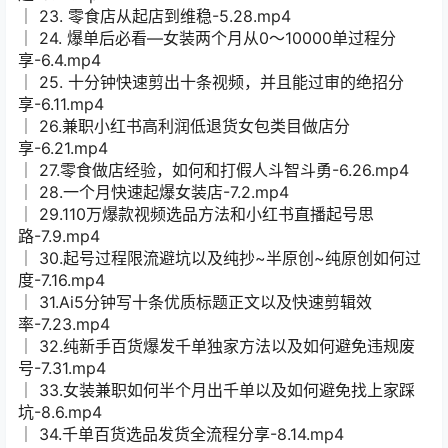
│ 23. 零食店从起店到维稳-5.28.mp4
│ 24. 爆单后必看—女装两个月从0～10000单过程分
享-6.4.mp4
│ 25. 十分钟快速剪出十条视频，并且能过审的绝招分
享-6.11.mp4
│ 26.兼职小红书高利润低退货女包类目做店分
享-6.21.mp4
│ 27.零食做店经验，如何和打假人斗智斗勇-6.26.mp4
│ 28.一个月快速起爆女装店-7.2.mp4
│ 29.110万爆款视频选品方法和小红书直播起号思
路-7.9.mp4
│ 30.起号过程限流避坑以及纯抄~半原创~纯原创如何过
度-7.16.mp4
│ 31.Ai5分钟写十条优质标题正文以及快速剪辑效
率-7.23.mp4
│ 32.纯新手百货爆发千单独家方法以及如何避免违规废
号-7.31.mp4
│ 33.女装兼职如何半个月出千单以及如何避免找上家踩
坑-8.6.mp4
│ 34.千单百货选品发货全流程分享-8.14.mp4