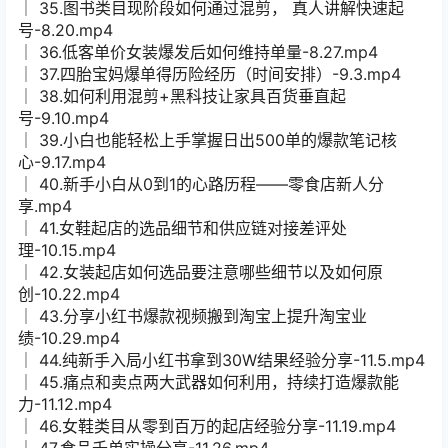
│ 35.图书类目现阶段如何通过混剪， 真人讲解快速起
号-8.20.mp4
│ 36.低客单价女装爆发后如何维持单量-8.27.mp4
│ 37.四胎宝妈爆单得历险经历（时间安排）-9.3.mp4
│ 38.如何利用混剪+黑科技让家具百货垂直起
号-9.10.mp4
│ 39.小白也能轻松上手掌握日出500单的爆款笔记核
心-9.17.mp4
│ 40.新手小白从0到1的心路历程——零食店新人分
享.mp4
│ 41.女鞋起店的选品细节和供应链对接差评处
理-10.15.mp4
│ 42.女装起店如何选品要注意哪些细节以及如何原
创-10.22.mp4
│ 43.分享小红书爆款视频搬到淘宝上提升淘宝业
绩-10.29.mp4
│ 44.纯新手入局小红书拿到30W结果经验分享-11.5.mp4
│ 45.痛点和卖点两大武器如何利用，持续打造爆款能
力-11.12.mp4
│ 46.女鞋类目从零到百万的起店经验分享-11.19.mp4
│ 47.食品千单实操分享-11.26.mp4