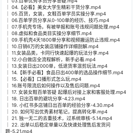
│ 03.百单优秀学员分享答疑.mp4
│ 04.【必看】美女大学生精彩干货分享.mp4
│ 05.百货，女装，女鞋百单学员实操分享.mp4
│ 06.百单学员分享从0-100单的经历、技巧.mp4
│ 07.手机壳专场，有被举报和账号违规问题处理.mp4
│ 08.虚拟和食品类目实操分享细节.mp4
│ 09.手机壳4天1800单分享和视频搬运防止违规.mp4
│ 10.日销6万的女装店铺操作详细剖解.mp4
│ 11.女装品类，卡同行快速起爆的玩法分享.mp4
│ 12.小白做店全流程解析，新手必看.mp4
│ 13.女装日出2000单，低退货率混剪玩法.mp4
│ 14.【新手必看】食品日出400单的选品操作细节.mp4
│ 15.【必看】口播形式怎么玩.mp4
│ 16.账号限流后如何操作以及售后问题.mp4
│ 17. 女装女鞋百单答疑 起爆后对接上家和客服处理.mp4
│ 18. 日出百单的避坑分享-4.23.mp4
│ 19. 小红书多店铺日出百单的经验分享-4.30.mp4
│ 20. 如何写出优秀素材笔记，提高转化率.mp4
│ 21. 独一无二的去重技术，过系统审核-5.14.mp4
│ 22. 出单以后稳定单量以及快速处理售后发货问
题-5.21.mp4