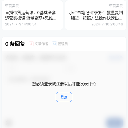
带货卖货
带货卖货
直播带货运营课，0基础全套
小红书笔记-带货班：批量复制
运营实操课 流量变现+思维模
铺货，按照方法操作快速出单
型+多案例呈现-34节
(更新24年7月
2024-7-9 14:00:54
2024-7-10 2:00:46
0 条回复
文章作者
管理员
A
M
欢迎您，新朋友，感谢参与互动！
确认修改
您必须登录或注册以后才能发表评论
登录
提交