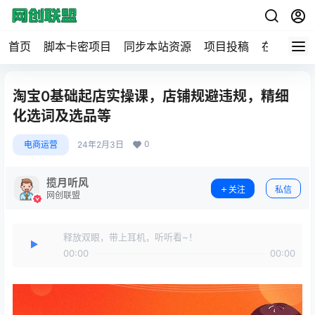
首页
脚本卡密项目
同步本站资源
项目投稿
在线工具
淘宝0基础起店实操课，店铺规避违规，精细
化选词及选品等
0
电商运营
24年2月3日
揽月听风
关注
私信
网创联盟
释放双眼，带上耳机，听听看~！
00:00
00:00