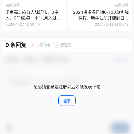
电商运营
电商运营
闲鱼高芝麻分人脉玩法、0投
2024拼多多日销0-100单实战
入、0门槛,每一小时,月入过
课程：新手注册开店到日销
万！
100单整套流程
2024-1-27 18:00:44
2024-2-12 21:00:18
0 条回复
文章作者
管理员
A
M
欢迎您，新朋友，感谢参与互动！
确认修改
您必须登录或注册以后才能发表评论
登录
提交