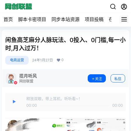
首页
脚本卡密项目
同步本站资源
项目投稿
在线工具
闲鱼高芝麻分人脉玩法、0投入、0门槛,每一小
时,月入过万！
0
电商运营
24年1月27日
揽月听风
关注
私信
网创联盟
释放双眼，带上耳机，听听看~！
00:00
00:00