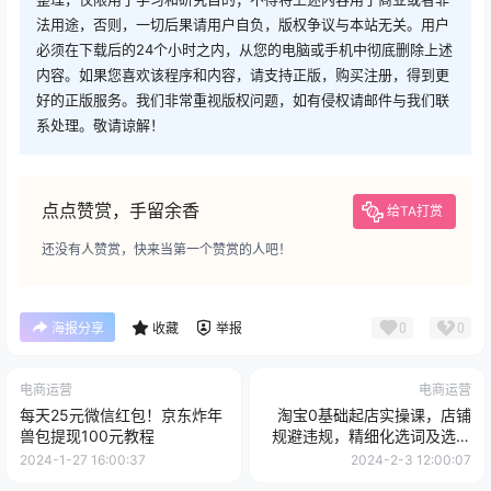
法用途，否则，一切后果请用户自负，版权争议与本站无关。用户
必须在下载后的24个小时之内，从您的电脑或手机中彻底删除上述
内容。如果您喜欢该程序和内容，请支持正版，购买注册，得到更
好的正版服务。我们非常重视版权问题，如有侵权请邮件与我们联
系处理。敬请谅解！
点点赞赏，手留余香
给TA打赏
还没有人赞赏，快来当第一个赞赏的人吧！
0
0
海报分享
收藏
举报
电商运营
电商运营
每天25元微信红包！京东炸年
淘宝0基础起店实操课，店铺
兽包提现100元教程
规避违规，精细化选词及选品
等
2024-1-27 16:00:37
2024-2-3 12:00:07