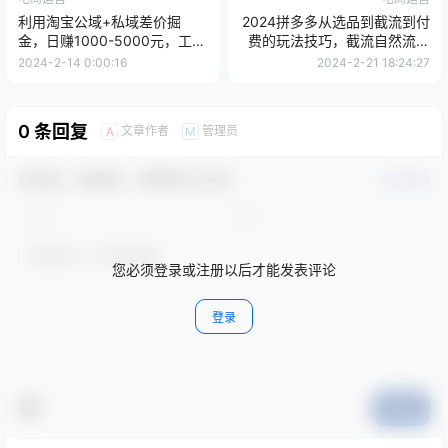
利用淘宝公域+私域差价掘
2024拼多多从选品到截流到付
金，日赚1000-5000元，工作
费的玩法技巧，截流自然流量
室可放大操作，实操...
玩法，高投产玩法
2024-2-14 0:00:16
2024-2-21 18:24:27
0 条回复
文章作者
管理员
A
M
欢迎您，新朋友，感谢参与互动！
确认修改
您必须登录或注册以后才能发表评论
登录
提交