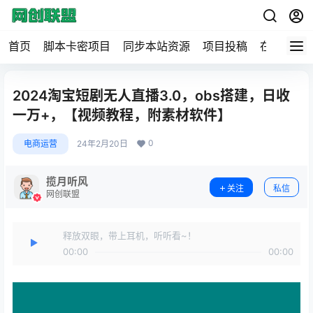
首页
脚本卡密项目
同步本站资源
项目投稿
在线工具
2024淘宝短剧无人直播3.0，obs搭建，日收
一万+，【视频教程，附素材软件】
0
电商运营
24年2月20日
揽月听风
关注
私信
网创联盟
释放双眼，带上耳机，听听看~！
00:00
00:00