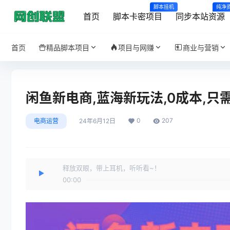
脚本挂机
纯净
首页
脚本卡密项目
同步本站资源
首页
精品脚本项目
项目与网赚
商业与营销
闲鱼新电商,蓝海新玩法,0成本,只
0
207
电商运营
24年6月12日
释放双眼，带上耳机，听听看~！
00:00