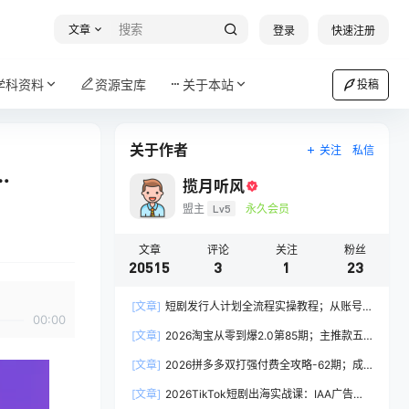
文章
登录
快速注册
学科资料
资源宝库
关于本站
投稿
关于作者
关注
私信
…
揽月听风
盟主
Lv5
永久会员
文章
评论
关注
粉丝
20515
3
1
23
[文章]
短剧发行人计划全流程实操教程；从账号
00:00
定位到选剧剪辑再到发布技巧，零基础也能快速上
[文章]
2026淘宝从零到爆2.0第85期；主推款五
手出单
项高权重初始设置，改销量评晒秒单快速破零积累
[文章]
2026拼多多双打强付费全攻略-62期；成
基础权重
本推广加托管双剑合璧，系统讲解7种付费玩法优
[文章]
2026TikTok短剧出海实战课：IAA广告分
劣势与选择策略