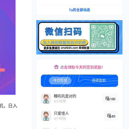
账×IAP付费变现×账号搭建×平台规则×双轨爆发×
回款全流程
Ta的全部动态
点击领取今天的签到奖励！
今日签到
连续签到
糯叽叽是对的
100
6小时前
机，日入
只爱怪人
83
9小时前