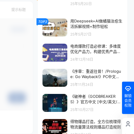
25年5月20日
提示标题
用Deepseek+AI做橘猫治愈生
TOP3
活拆解视频+制作轻松
确认修改
25年5月27日
电商爆款打造必修课：多维度
优化产品力，构建优秀产品梯
队，轻松打造爆款
24年12月16日
《序章：重返往昔！/Prologu
e: Go Wayback!》PC中文版
下载-含Build.20894116
25年11月24日
解锁
《破神者（GODBREAKER
提交
会员
S）》官方中文 [中文/英文/日
权限
语]
25年10月27日
得物爆品打造，全方位梳理得
物流量算法规则爆品打造规则