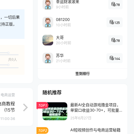
幸运财滚滚来
78
9小时前
则，一切后果
081200
125
支持正版，
10小时前
大哥
78
20小时前
苏华
164
共0人
21小时前
签到排行
随机推荐
电商运营
电商教程
最新AI全自动游戏撸金项目，
TOP1
(15节
单窗口收益30-70+，可批量
操作【揭秘】
25年6月27日
11:00:36
AI短视频创作与电商运营秘籍
TOP2