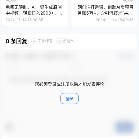
免费无限制，AI一键生成原创
网创IP打造课，借助AI卖项目
中视频，轻松日入2000+，超
月赚5万+，含引流技术(共26
简单，可矩阵，...
节课
2024-11-14 16:00:35
2024-11-14 18:00:36
0 条回复
文章作者
管理员
A
M
欢迎您，新朋友，感谢参与互动！
确认修改
您必须登录或注册以后才能发表评论
登录
提交