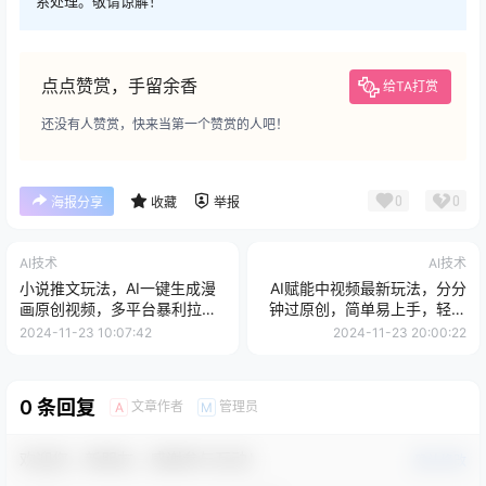
系处理。敬请谅解！
点点赞赏，手留余香
给TA打赏
还没有人赞赏，快来当第一个赞赏的人吧！
0
0
海报分享
收藏
举报
AI技术
AI技术
小说推文玩法，AI一键生成漫
AI赋能中视频最新玩法，分分
画原创视频，多平台暴利拉
钟过原创，简单易上手，轻松
新，小白可单号日...
日入500+【揭秘】
2024-11-23 10:07:42
2024-11-23 20:00:22
0 条回复
文章作者
管理员
A
M
欢迎您，新朋友，感谢参与互动！
确认修改