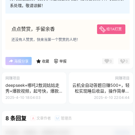
系处理。敬请谅解！
点点赞赏，手留余香
给TA打赏
还没有人赞赏，快来当第一个赞赏的人吧！
0
0
海报分享
收藏
举报
网赚项目
网赚项目
deepseek+哪吒2敖润姑姑走
云机全自动答题日赚500+，轻
秀+爆款视频，起号快，爆款
松实现睡后收益，操作简单，
多，每天五分钟，日入四位数
2025最新野路子...
2025-4-10 18:04:03
2025-4-10 22:04:44
8 条回复
文章作者
管理员
A
M
欢迎您，新朋友，感谢参与互动！
确认修改