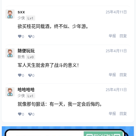
sxx
25年4月11日
少侠
Lv1
欲买桂花同载酒，终不似、少年游。
举报
回复
0
0
随便玩玩
25年4月11日
新秀
Lv0
军人天生就舍弃了战斗的意义！
举报
回复
0
0
哈哈哈哈
25年4月11日
少侠
Lv1
就像那句狠话：有一天，我一定会后悔的。
举报
回复
0
0