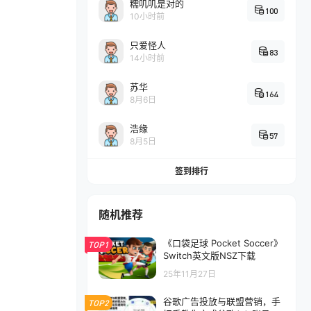
糯叽叽是对的
100
10小时前
只爱怪人
83
14小时前
苏华
164
8月6日
浩缘
57
8月5日
签到排行
随机推荐
《口袋足球 Pocket Soccer》
TOP1
Switch英文版NSZ下载
25年11月27日
谷歌广告投放与联盟营销，手
TOP2