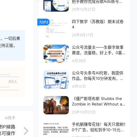
把手教你完成谷歌Ads账号注
册、验证及遇到问题的退款实
25年12月27日
操指南
四下数学（苏教版）期末试卷
TOP3
4
25年6月17日
则，一切后果
支持正版，
公众号流量主——生僻字故事
赛道，流量稳，好上手，0基
础小白也能10分钟一篇
4月28日
公众号头条号AI托管，我提供
作品，你每天10分钟发布，月
共0人
入3k+长期可做【揭秘】
4月10日
《僵尸斯塔布斯 Stubbs the
Zombie in Rebel Without a
Pulse》Switch中文版NSP下
25年10月31日
载 – 含1.0.3补丁
AI技术
手机躺赚零花钱！每天只需刷1
书P掉路
0个广告，轻松到手10-15元！
也可操作
收益每日结算秒到账，单号月