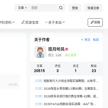
文章
登录
快速注册
学科资料
资源宝库
关于本站
投稿
关于作者
关注
私信
揽月听风
盟主
Lv5
永久会员
文章
评论
关注
粉丝
20515
3
1
23
[文章]
短剧发行人计划全流程实操教程；从账号
00:00
定位到选剧剪辑再到发布技巧，零基础也能快速上
[文章]
2026淘宝从零到爆2.0第85期；主推款五
手出单
项高权重初始设置，改销量评晒秒单快速破零积累
[文章]
2026拼多多双打强付费全攻略-62期；成
基础权重
本推广加托管双剑合璧，系统讲解7种付费玩法优
[文章]
2026TikTok短剧出海实战课：IAA广告分
劣势与选择策略