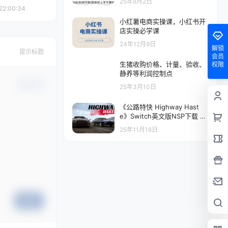
25年8月2日
入稳稳300+！人人可做，马
22:00:34
上开赚！
小红薯电商实操课，小红书开
店实操必学课
24年12月9日
解锁
提示标题
会员
生猪收购价格、计量、验收、
权限
静养等利润控制点
确认修改
25年3月10日
《公路特快 Highway Hast
e》Switch英文版NSP下载 –
含1.2补丁
25年11月18日
提交