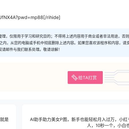
PPUfNX4A?pwd=mp88[/rihide]
整理，仅限用于学习和研究目的；不得将上述内容用于商业或者非法用途，否
时之内，从您的电脑或手机中彻底删除上述内容。如果您喜欢该程序和内容，请
权请邮件与我们联系处理。敬请谅解！
给TA打赏
令就是
AI助手助力美女P图，新手也能轻松月入过万，小红
人，10秒一个，小白