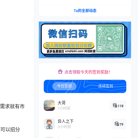
账×IAP付费变现×账号搭建×平台规则×双轨爆发×
回款全流程
Ta的全部动态
点击领取今天的签到奖励！
今日签到
连续签到
大哥
有需求就有市
118
1小时前
异人之下
79
3小时前
还可以招分