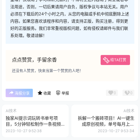
法用途，否则，一切后果请用户自负，版权争议与本站无关。用户
必须在下载后的24个小时之内，从您的电脑或手机中彻底删除上述
内容。如果您喜欢该程序和内容，请支持正版，购买注册，得到更
好的正版服务。我们非常重视版权问题，如有侵权请邮件与我们联
系处理。敬请谅解！
点点赞赏，手留余香
给TA打赏
还没有人赞赏，快来当第一个赞赏的人吧！
0
0
海报分享
收藏
举报
AI技术
AI技术
独家AI提示词玩转书单号项
拆解一个搬砖项目！AI一键生
目，5分钟轻松制作一条视频
成原创视频，单号每月上限
每天被动赚收益【揭秘】
1500！可批量操作！
2023-10-27 9:52:38
2023-10-27 9:53:34