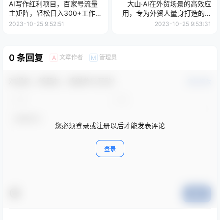
AI写作红利项目，百家号流量
大山·AI在外贸场景的高效应
主矩阵，轻松日入300+工作室
用，专为外贸人量身打造的AI
月入5W【揭秘】
课程，从入门到进阶
2023-10-25 9:52:51
2023-10-25 9:53:31
0 条回复
文章作者
管理员
A
M
欢迎您，新朋友，感谢参与互动！
确认修改
您必须登录或注册以后才能发表评论
登录
提交