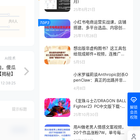
月)
25年6月21日
共0人
小红书电商运营实战课，店铺
TOP3
搭建、多平台选品、内容创
作、私域引流、多账号运营等
25年11月28日
玩法
想出版非虚构图书？这工具包
给现成邮件+视频，连推广都
AI技术
能抄作业！【原创双语字幕】
5月5日
脑，傻瓜
【揭秘】
小米罗福莉谈Anthropic封杀O
penClaw：真正的出路并非更
12:38:25
便宜Token！
4月8日
《龙珠斗士Z/DRAGON BALL
FighterZ》PC中文版下载-含v
解锁
提示标题
2.2.19.0
会员
25年10月30日
权限
用AI做老男人情感文案视频，
确认修改
20个作品涨粉7W，单号每天
收益3张+，小白操作简单