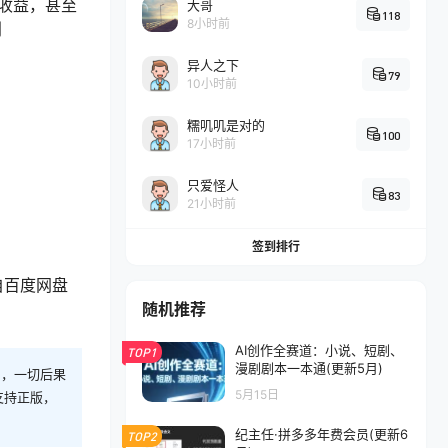
收益，甚至
大哥
118
8小时前
利
异人之下
79
10小时前
糯叽叽是对的
100
17小时前
只爱怪人
83
21小时前
签到排行
–来自百度网盘
随机推荐
AI创作全赛道：小说、短剧、
TOP1
漫剧剧本一本通(更新5月)
则，一切后果
5月15日
支持正版，
纪主任·拼多多年费会员(更新6
TOP2