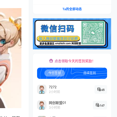
本推广加托管双剑合璧，系统讲解7种付费玩法优
劣势与选择策略
Ta的全部动态
点击领取今天的签到奖励！
今日签到
连续签到
7272
65
2小时前
网创联盟01
167
3小时前