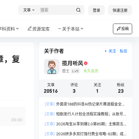
文章
登录
快速注册
学科资料
资源宝库
关于本站
投稿
关于作者
关注
私信
章，复
揽月听风
盟主
Lv5
永久会员
文章
评论
关注
粉丝
20516
3
1
23
[文章]
外面卖188的抖音AI伪记录片赛道掘金全攻
略；从选题到发布十一大环节拆解，零基础也能做
[文章]
短剧发行人计划全流程实操教程；从账号
出高流量真实感内容
00:00
定位到选剧剪辑再到发布技巧，零基础也能快速上
[文章]
2026淘宝从零到爆2.0第85期；主推款五
手出单
项高权重初始设置，改销量评晒秒单快速破零积累
[文章]
2026拼多多双打强付费全攻略-62期；成
基础权重