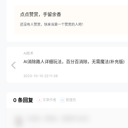
点点赞赏，手留余香
还没有人赞赏，快来当第一个赞赏的人吧！
AI技术
AI消除路人详细玩法，百分百消除，无需魔法(补充版)
2023-10-10 22:11:36
0 条回复
文章作者
管理员
A
M
欢迎您，新朋友，感谢参与互动！