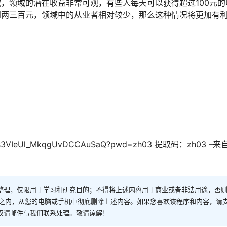
，领域的潜在收益非常可观，有些人每天可以获得超过100元的
到两三百元，领域中的从业者相对较少，那么这种情况将更加有
s/1s3VIeUl_MkqgUvDCCAuSaQ?pwd=zh03 提取码：zh03 
整理，仅限用于学习和研究目的；不得将上述内容用于商业或者非法用途，否
时之内，从您的电脑或手机中彻底删除上述内容。如果您喜欢该程序和内容，请
权请邮件与我们联系处理。敬请谅解！