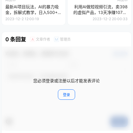
最新AI项目玩法，AI的暴力吸
利用AI做短视频引流，卖398
金，拆解式教学，日入500+可
的虚拟产品，13天净赚10746
放大操作【揭秘】
元？
2023-12-2 12:00:19
2023-12-2 20:00:33
0 条回复
文章作者
管理员
A
M
欢迎您，新朋友，感谢参与互动！
确认修改
您必须登录或注册以后才能发表评论
登录
提交