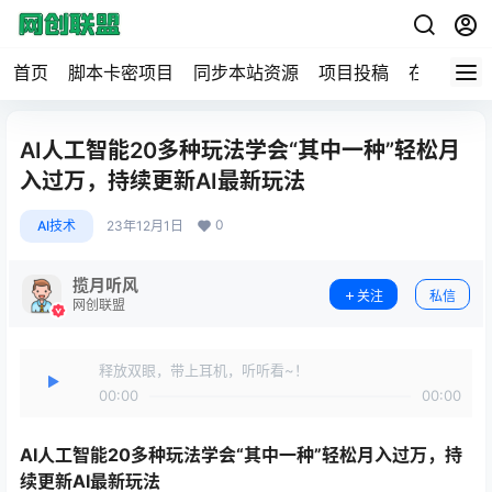
首页
脚本卡密项目
同步本站资源
项目投稿
在线工具
AI人工智能20多种玩法学会“其中一种”轻松月
入过万，持续更新AI最新玩法
0
AI技术
23年12月1日
揽月听风
关注
私信
网创联盟
释放双眼，带上耳机，听听看~！
00:00
00:00
AI人工智能20多种玩法学会“其中一种”轻松月入过万，持
续更新
AI最新玩法