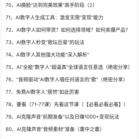
70、AI换脸“达到完美效果”高手阶段（2）
71、AI数字人生成工具：激发无限“变现”能力
72、AI数字人如何带货？如何选择领域？如何卖爆产品？
73、AI数字人秒变“歌坛巨星”的玩法
74、AI数字人其他强大功能“深入解析”
75、AI“全能”数字人“超逼真”全球语言任意选（绝密分享）
76、“音频驱动”AI数字人唱任何语言的“歌”（绝密分享）
77、免费AI数字人“居然”如此厉害
78、要看（71-77课）先看这节课（【必看必看必看】）
79、AI克隆声音“前期准备”以及日赚1000+变现玩法
80、AI克隆声音“音频素材”准备（重中之重）