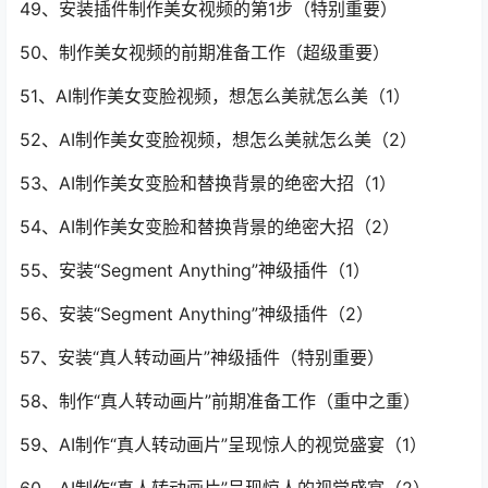
49、安装插件制作美女视频的第1步（特别重要）
50、制作美女视频的前期准备工作（超级重要）
51、AI制作美女变脸视频，想怎么美就怎么美（1）
52、AI制作美女变脸视频，想怎么美就怎么美（2）
53、AI制作美女变脸和替换背景的绝密大招（1）
54、AI制作美女变脸和替换背景的绝密大招（2）
55、安装“Segment Anything”神级插件（1）
56、安装“Segment Anything”神级插件（2）
57、安装“真人转动画片”神级插件（特别重要）
58、制作“真人转动画片”前期准备工作（重中之重）
59、AI制作“真人转动画片”呈现惊人的视觉盛宴（1）
60、AI制作“真人转动画片”呈现惊人的视觉盛宴（2）