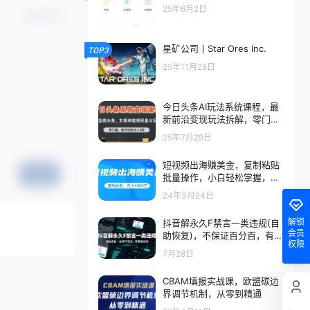
25年6月2日
确认修改
星矿公司丨Star Ores Inc.
TOP3
25年11月28日
今日头条AI玩法系统课程，最
新前沿变现玩法拆解，零门
槛，新手轻松日入5张
25年7月29日
短视频出海赚美金，复制粘贴
提交
批量操作，小白轻松掌握，月
入4500美刀【揭秘】
24年3月24日
解锁
抖音解永久F禁言一类违规(自
会员
助恢复)，不保证百分百，有需
权限
要自测
7月28日
CBAM填报实战课，欧盟碳边
界调节机制，从零到精通