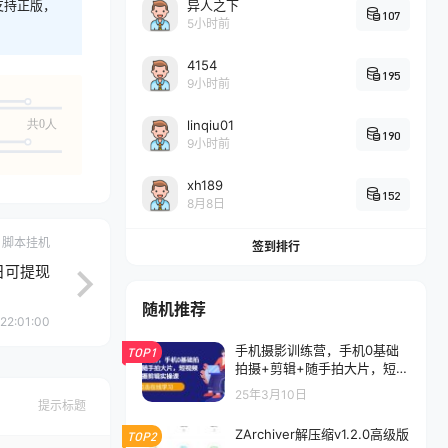
支持正版，
异人之下
107
5小时前
4154
195
9小时前
共0人
linqiu01
190
9小时前
xh189
152
8月8日
脚本挂机
签到排行
日可提现
随机推荐
22:01:00
手机摄影训练营，手机0基础
TOP1
拍摄+剪辑+随手拍大片，短视
频拍摄剪辑实操课
25年3月10日
提示标题
ZArchiver解压缩v1.2.0高级版
TOP2