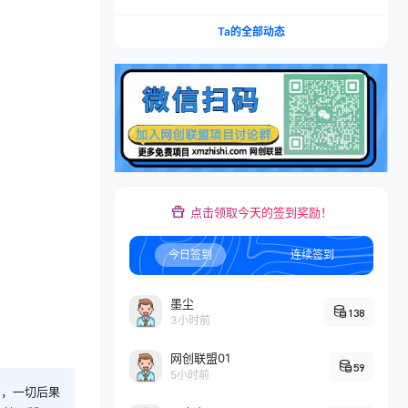
剧小说多平台变现，从入门到高阶零基础也能轻松
上手实操
Ta的全部动态
点击领取今天的签到奖励！
今日签到
连续签到
墨尘
138
3小时前
网创联盟01
59
5小时前
则，一切后果