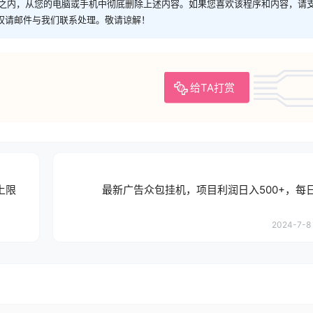
时之内，从您的电脑或手机中彻底删除上述内容。如果您喜欢该程序和内容，请
权请邮件与我们联系处理。敬请谅解！
给TA打赏
上限
最新广告众包挂机，项目利润日入500+，每
2024-7-8 