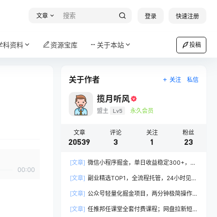
文章
登录
快速注册
学科资料
资源宝库
关于本站
投稿
关于作者
关注
私信
揽月听风
盟主
Lv5
永久会员
文章
评论
关注
粉丝
20539
3
1
23
[文章]
微信小程序掘金，单日收益稳定300+，四
00:00
种收入来源，真正的靠谱可落地项目
[文章]
副业精选TOP1，全流程托管，24小时见收
益，单号轻松日入500+
[文章]
公众号轻量化掘金项目，两分钟极简操作
日稳收益 100-200+
[文章]
任推邦任课堂全套付费课程；网盘拉新短