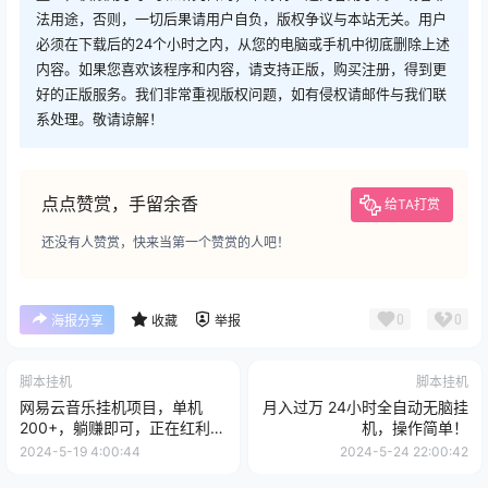
法用途，否则，一切后果请用户自负，版权争议与本站无关。用户
必须在下载后的24个小时之内，从您的电脑或手机中彻底删除上述
内容。如果您喜欢该程序和内容，请支持正版，购买注册，得到更
好的正版服务。我们非常重视版权问题，如有侵权请邮件与我们联
系处理。敬请谅解！
点点赞赏，手留余香
给TA打赏
还没有人赞赏，快来当第一个赞赏的人吧！
0
0
海报分享
收藏
举报
脚本挂机
脚本挂机
网易云音乐挂机项目，单机
月入过万 24小时全自动无脑挂
200+，躺赚即可，正在红利
机，操作简单！
期，无脑且暴力
2024-5-19 4:00:44
2024-5-24 22:00:42